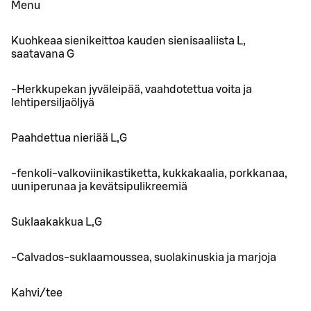
Menu
Kuohkeaa sienikeittoa kauden sienisaaliista L,
saatavana G
-Herkkupekan jyväleipää, vaahdotettua voita ja
lehtipersiljaöljyä
Paahdettua nieriää L,G
-fenkoli-valkoviinikastiketta, kukkakaalia, porkkanaa,
uuniperunaa ja kevätsipulikreemiä
Suklaakakkua L,G
-Calvados-suklaamoussea, suolakinuskia ja marjoja
Kahvi/tee