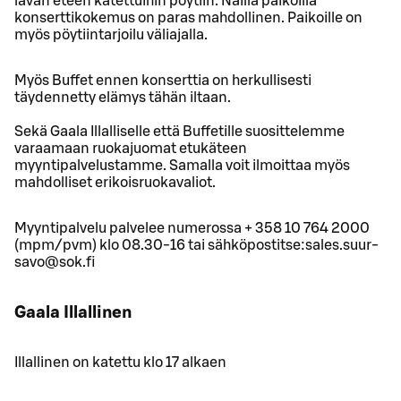
lavan eteen katettuihin pöytiin. Näillä paikoilla
konserttikokemus on paras mahdollinen. Paikoille on
myös pöytiintarjoilu väliajalla.
Myös Buffet ennen konserttia on herkullisesti
täydennetty elämys tähän iltaan.
Sekä Gaala Illalliselle että Buffetille suosittelemme
varaamaan ruokajuomat etukäteen
myyntipalvelustamme. Samalla voit ilmoittaa myös
mahdolliset erikoisruokavaliot.
Myyntipalvelu palvelee numerossa + 358 10 764 2000
(mpm/pvm) klo 08.30-16 tai sähköpostitse:sales.suur-
savo@sok.fi
Gaala Illallinen
Illallinen on katettu klo 17 alkaen