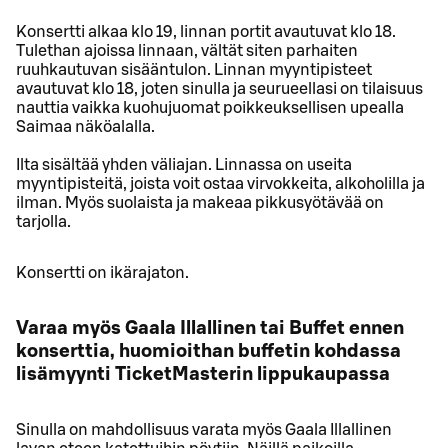
Konsertti alkaa klo 19, linnan portit avautuvat klo 18.
Tulethan ajoissa linnaan, vältät siten parhaiten
ruuhkautuvan sisääntulon. Linnan myyntipisteet
avautuvat klo 18, joten sinulla ja seurueellasi on tilaisuus
nauttia vaikka kuohujuomat poikkeuksellisen upealla
Saimaa näköalalla.
Ilta sisältää yhden väliajan. Linnassa on useita
myyntipisteitä, joista voit ostaa virvokkeita, alkoholilla ja
ilman. Myös suolaista ja makeaa pikkusyötävää on
tarjolla.
Konsertti on ikärajaton.
Varaa myös Gaala Illallinen tai Buffet ennen
konserttia, huomioithan buffetin kohdassa
lisämyynti TicketMasterin lippukaupassa
Sinulla on mahdollisuus varata myös Gaala Illallinen