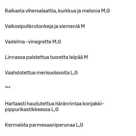
Raikasta vihersalaattia, kurkkua ja melonia M,G
Valkosipulikrutonkeja ja siemeniä M
Vadelma -vinegrette M,G
Linnassa paistettua tuoretta leipää M
Vaahdotettua merisuolavoita L,G
***
Hartaasti haudutettua häränrintaa konjakki-
pippurikastikkeessa L,G
Kermaista parmesaaniperunaa L,G