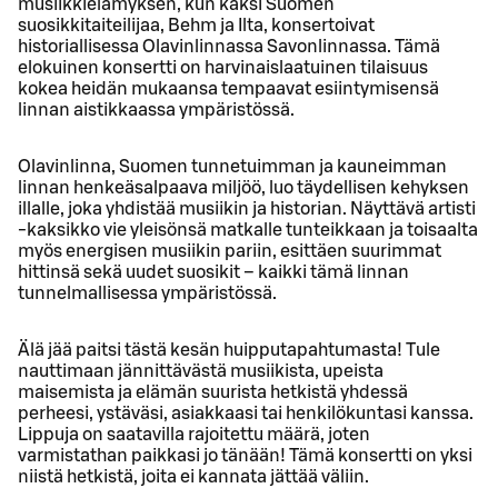
musiikkielämyksen, kun kaksi Suomen
suosikkitaiteilijaa, Behm ja Ilta, konsertoivat
historiallisessa Olavinlinnassa Savonlinnassa. Tämä
elokuinen konsertti on harvinaislaatuinen tilaisuus
kokea heidän mukaansa tempaavat esiintymisensä
linnan aistikkaassa ympäristössä.
Olavinlinna, Suomen tunnetuimman ja kauneimman
linnan henkeäsalpaava miljöö, luo täydellisen kehyksen
illalle, joka yhdistää musiikin ja historian. Näyttävä artisti
-kaksikko vie yleisönsä matkalle tunteikkaan ja toisaalta
myös energisen musiikin pariin, esittäen suurimmat
hittinsä sekä uudet suosikit – kaikki tämä linnan
tunnelmallisessa ympäristössä.
Älä jää paitsi tästä kesän huipputapahtumasta! Tule
nauttimaan jännittävästä musiikista, upeista
maisemista ja elämän suurista hetkistä yhdessä
perheesi, ystäväsi, asiakkaasi tai henkilökuntasi kanssa.
Lippuja on saatavilla rajoitettu määrä, joten
varmistathan paikkasi jo tänään! Tämä konsertti on yksi
niistä hetkistä, joita ei kannata jättää väliin.