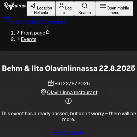
Skip to main content
Location
Log
Open mobile
Helsinki
in
Search
menu
Reserve a table
Helsinki
Front page
Events
Behm & Ilta Olavinlinnassa 22.8.2025
FRI 22/8/2025
Olavinlinna restaurant
This event has already passed, but don't worry – there will be
more.
See all events