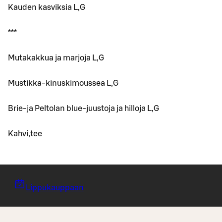
Kauden kasviksia L,G
***
Mutakakkua ja marjoja L,G
Mustikka-kinuskimoussea L,G
Brie-ja Peltolan blue-juustoja ja hilloja L,G
Kahvi,tee
Lippukauppaan