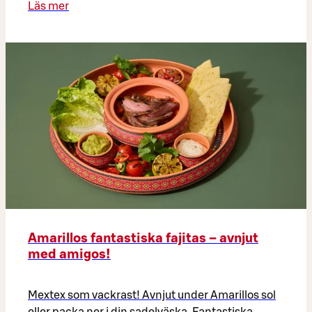
Läs mer
Amarillos fantastiska fajitas – avnjut
med amigos!
Mextex som vackrast! Avnjut under Amarillos sol
eller packa ner i din sadelväska. Fantastiska