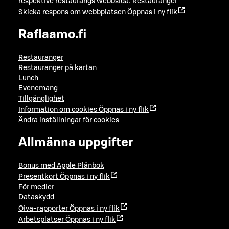
respektive restaurangs webbsida:
Restauranger
Skicka respons om webbplatsen
Öppnas i ny flik
Raflaamo.fi
Restauranger
Restauranger på kartan
Lunch
Evenemang
Tillgänglighet
Information om cookies
Öppnas i ny flik
Ändra inställningar för cookies
Allmänna uppgifter
Bonus med Apple Plånbok
Presentkort
Öppnas i ny flik
För medier
Dataskydd
Oiva-rapporter
Öppnas i ny flik
Arbetsplatser
Öppnas i ny flik