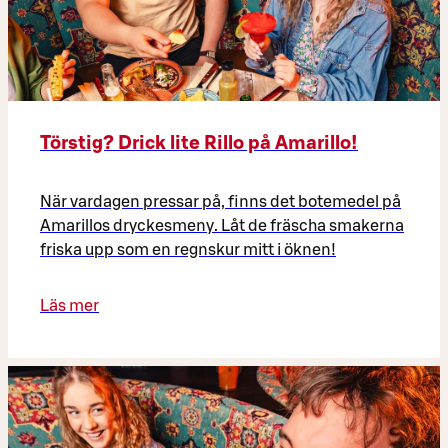
Törstig? Drick lite Rillo på Amarillo!
När vardagen pressar på, finns det botemedel på
Amarillos dryckesmeny. Låt de fräscha smakerna
friska upp som en regnskur mitt i öknen!
Läs mer