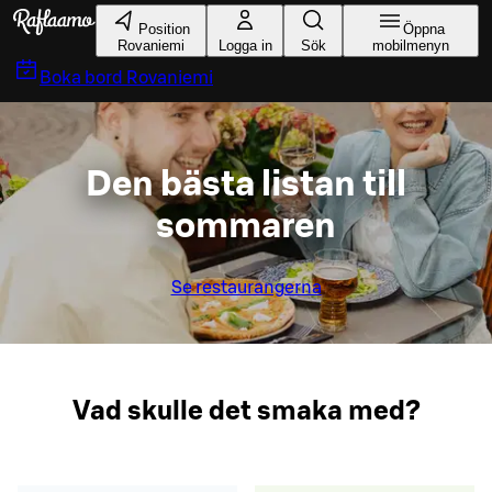
Gå till huvudinnehållet
Position
Öppna
Rovaniemi
Logga in
Sök
mobilmenyn
Boka bord
Rovaniemi
Den bästa listan till
sommaren
Se restaurangerna
Vad skulle det smaka med?