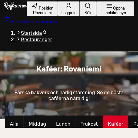
Gå till huvudinnehållet
Position
Öppna
Rovaniemi
Logga in
Sök
mobilmenyn
Boka bord
Rovaniemi
Startsida
Restauranger
Kaféer: Rovaniemi
Färska bakverk och härlig stämning. Se de bästa
caféerna nära dig!
Alla
Middag
Lunch
Frukost
Kaféer
P