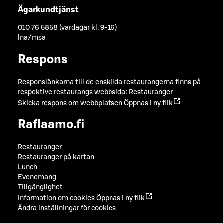
Ägarkundtjänst
010 76 5858 (vardagar kl. 9-16)
lna/msa
Respons
Responslänkarna till de enskilda restaurangerna finns på
respektive restaurangs webbsida:
Restauranger
Skicka respons om webbplatsen
Öppnas i ny flik
Raflaamo.fi
Restauranger
Restauranger på kartan
Lunch
Evenemang
Tillgänglighet
Information om cookies
Öppnas i ny flik
Ändra inställningar för cookies