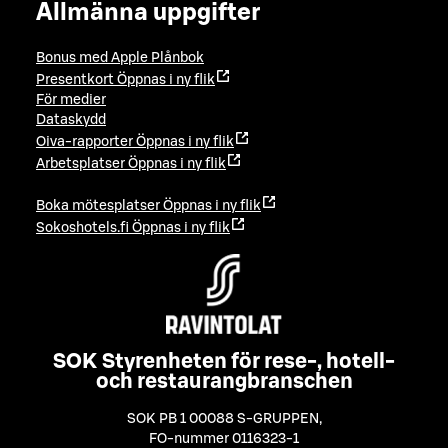
Allmänna uppgifter
Bonus med Apple Plånbok
Presentkort
Öppnas i ny flik
För medier
Dataskydd
Oiva-rapporter
Öppnas i ny flik
Arbetsplatser
Öppnas i ny flik
Boka mötesplatser
Öppnas i ny flik
Sokoshotels.fi
Öppnas i ny flik
SOK Styrenheten för rese-, hotell-
och restaurangbranschen
SOK PB 1 00088 S-GRUPPEN
,
FO-nummer 0116323-1