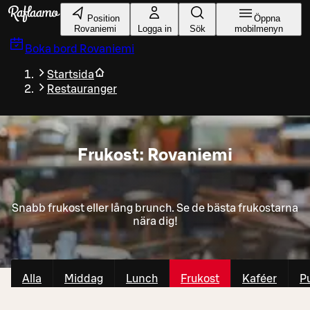
Gå till huvudinnehållet
Position
Öppna
Rovaniemi
Logga in
Sök
mobilmenyn
Boka bord
Rovaniemi
Startsida
Restauranger
Frukost: Rovaniemi
Snabb frukost eller lång brunch. Se de bästa frukostarna
nära dig!
Alla
Middag
Lunch
Frukost
Kaféer
P