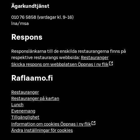
Ägarkundtjänst
010 76 5858 (vardagar kl. 9-16)
lna/msa
Respons
Responslänkarna till de enskilda restaurangerna finns på
respektive restaurangs webbsida:
Restauranger
Skicka respons om webbplatsen
Öppnas i ny flik
Raflaamo.fi
Restauranger
Restauranger på kartan
Lunch
Evenemang
Tillgänglighet
Information om cookies
Öppnas i ny flik
Ändra inställningar för cookies