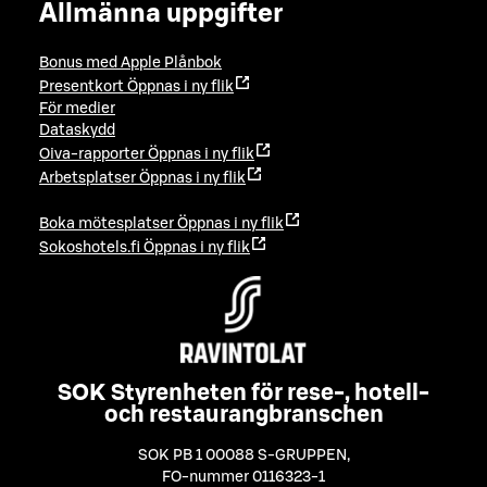
Allmänna uppgifter
Bonus med Apple Plånbok
Presentkort
Öppnas i ny flik
För medier
Dataskydd
Oiva-rapporter
Öppnas i ny flik
Arbetsplatser
Öppnas i ny flik
Boka mötesplatser
Öppnas i ny flik
Sokoshotels.fi
Öppnas i ny flik
SOK Styrenheten för rese-, hotell-
och restaurangbranschen
SOK PB 1 00088 S-GRUPPEN
,
FO-nummer 0116323-1