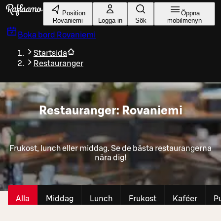
Gå till huvudinnehållet
Position
Öppna
Rovaniemi
Logga in
Sök
mobilmenyn
Boka bord
Rovaniemi
Startsida
Restauranger
Restauranger: Rovaniemi
Frukost, lunch eller middag. Se de bästa restaurangerna
nära dig!
Alla
Middag
Lunch
Frukost
Kaféer
P