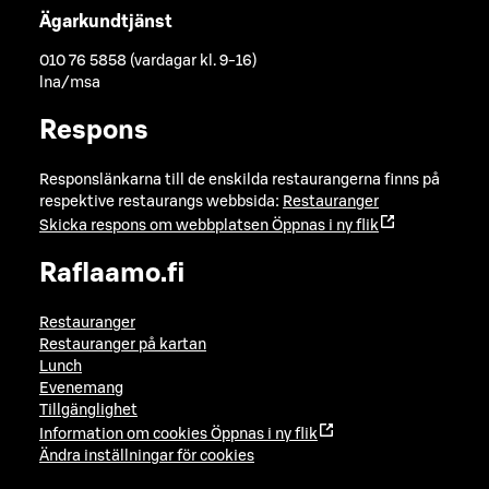
Ägarkundtjänst
010 76 5858 (vardagar kl. 9-16)
lna/msa
Respons
Responslänkarna till de enskilda restaurangerna finns på
respektive restaurangs webbsida:
Restauranger
Skicka respons om webbplatsen
Öppnas i ny flik
Raflaamo.fi
Restauranger
Restauranger på kartan
Lunch
Evenemang
Tillgänglighet
Information om cookies
Öppnas i ny flik
Ändra inställningar för cookies