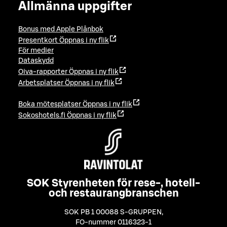
Allmänna uppgifter
Bonus med Apple Plånbok
Presentkort
Öppnas i ny flik
För medier
Dataskydd
Oiva-rapporter
Öppnas i ny flik
Arbetsplatser
Öppnas i ny flik
Boka mötesplatser
Öppnas i ny flik
Sokoshotels.fi
Öppnas i ny flik
SOK Styrenheten för rese-, hotell-
och restaurangbranschen
SOK PB 1 00088 S-GRUPPEN
,
FO-nummer 0116323-1