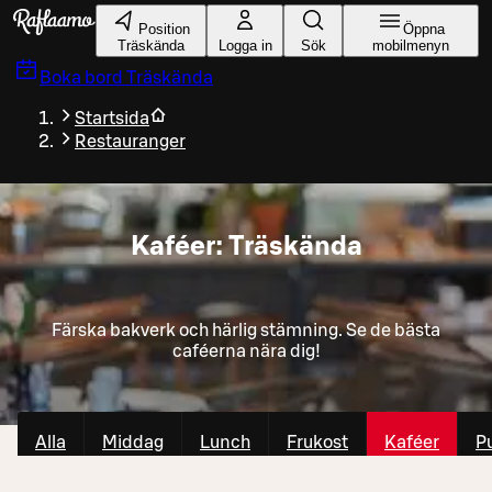
Gå till huvudinnehållet
Position
Öppna
Träskända
Logga in
Sök
mobilmenyn
Boka bord
Träskända
Startsida
Restauranger
Kaféer: Träskända
Färska bakverk och härlig stämning. Se de bästa
caféerna nära dig!
Alla
Middag
Lunch
Frukost
Kaféer
P