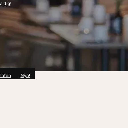
a dig!
möten
Nya!