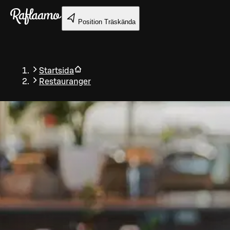
Gå till huvudinnehållet
Position
Träskända
Startsida
Restauranger