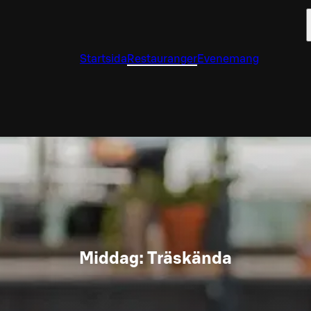
Startsida
Restauranger
Evenemang
Middag: Träskända