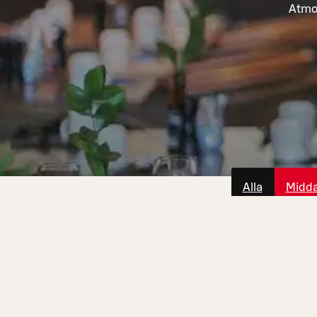
Atmos
Alla
Midd