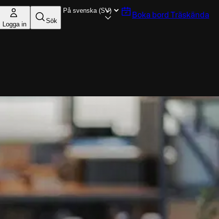
Boka bord
Träskända
Sök
Logga in