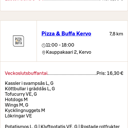
Pizza & Buffa Kervo
7,8 km
11:00 - 18:00
Kauppakaari 2,
Kervo
Veckoslutsbuffantai
Pris:
16,30 €
Kassler i svampsås L, G
Köttbullar i gräddås L, G
Tofucurry VE, G
Hotdogs M
Wings M, G
Kycklingnuggets M
Lökringar VE
Potatismos L, G | Klyftpotatis VE, G | Rostade rotfrukter