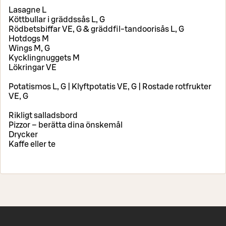
Lasagne L
Köttbullar i gräddssås L, G
Rödbetsbiffar VE, G & gräddfil-tandoorisås L, G
Hotdogs M
Wings M, G
Kycklingnuggets M
Lökringar VE
Potatismos L, G | Klyftpotatis VE, G | Rostade rotfrukter
VE, G
Rikligt salladsbord
Pizzor – berätta dina önskemål
Drycker
Kaffe eller te