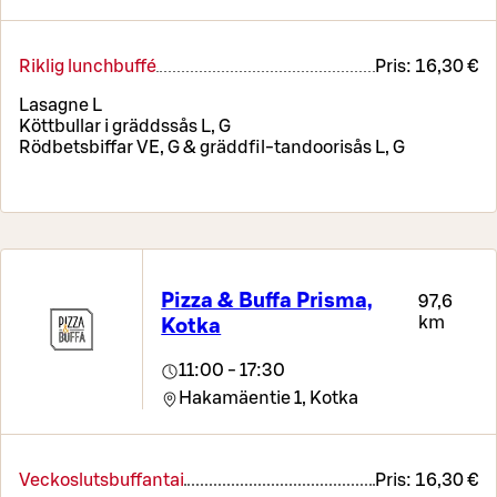
Riklig lunchbuffé
Pris:
16,30 €
Lasagne L
Köttbullar i gräddssås L, G
Rödbetsbiffar VE, G & gräddfil-tandoorisås L, G
Pizza & Buffa Prisma,
97,6
km
Kotka
11:00 - 17:30
Hakamäentie 1,
Kotka
Veckoslutsbuffantai
Pris:
16,30 €