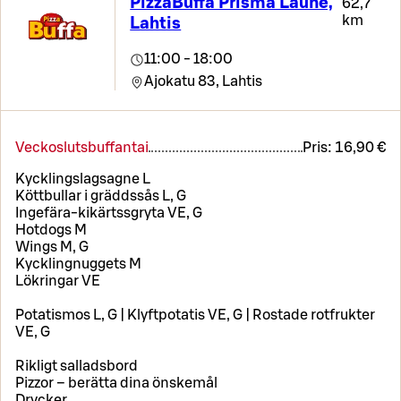
PizzaBuffa Prisma Laune,
62,7
km
Lahtis
11:00 - 18:00
Ajokatu 83,
Lahtis
Veckoslutsbuffantai
Pris:
16,90 €
Kycklingslagsagne L
Köttbullar i gräddssås L, G
Ingefära-kikärtssgryta VE, G
Hotdogs M
Wings M, G
Kycklingnuggets M
Lökringar VE
Potatismos L, G | Klyftpotatis VE, G | Rostade rotfrukter
VE, G
Rikligt salladsbord
Pizzor – berätta dina önskemål
Drycker