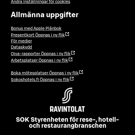
Ändra inställningar för cookies
Allmänna uppgifter
Bonus med Apple Plånbok
Presentkort
Öppnas i ny flik
För medier
Dataskydd
Oiva-rapporter
Öppnas i ny flik
Arbetsplatser
Öppnas i ny flik
Boka mötesplatser
Öppnas i ny flik
Sokoshotels.fi
Öppnas i ny flik
SOK Styrenheten för rese-, hotell-
och restaurangbranschen