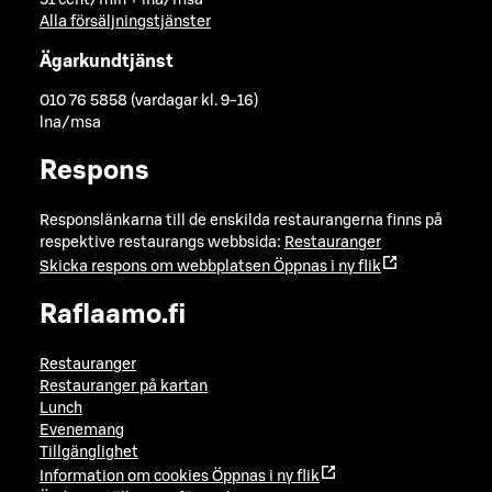
Alla försäljningstjänster
Ägarkundtjänst
010 76 5858 (vardagar kl. 9-16)
lna/msa
Respons
Responslänkarna till de enskilda restaurangerna finns på
respektive restaurangs webbsida:
Restauranger
Skicka respons om webbplatsen
Öppnas i ny flik
Raflaamo.fi
Restauranger
Restauranger på kartan
Lunch
Evenemang
Tillgänglighet
Information om cookies
Öppnas i ny flik