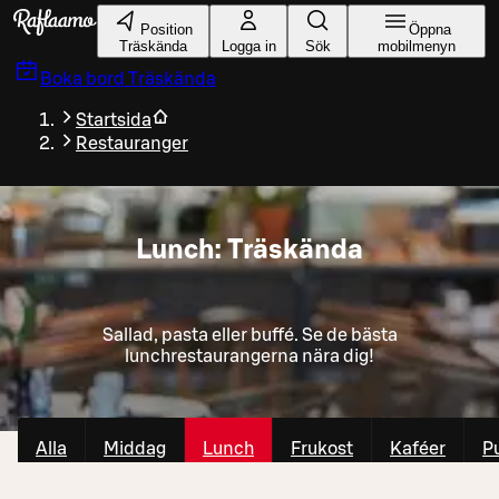
Gå till huvudinnehållet
Position
Öppna
Träskända
Logga in
Sök
mobilmenyn
Boka bord
Träskända
Startsida
Restauranger
Lunch: Träskända
Sallad, pasta eller buffé. Se de bästa
lunchrestaurangerna nära dig!
Alla
Middag
Lunch
Frukost
Kaféer
P