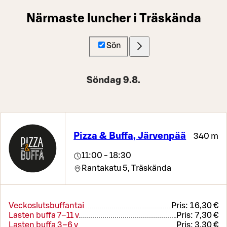
Närmaste luncher i Träskända
Sön
Söndag 9.8.
Pizza & Buffa, Järvenpää
340 m
11:00 - 18:30
Rantakatu 5,
Träskända
Veckoslutsbuffantai
Pris:
16,30 €
Lasten buffa 7–11 v
Pris:
7,30 €
Lasten buffa 3–6 v
Pris:
3,30 €