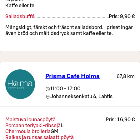
Kaffe eller te
Salladsbuffé
Pris:
9,90 €
Mångsidigt, färskt och fräscht salladsbord. I priset ingår
även bröd och måltidsdryck samt kaffe eller te.
Prisma Café Holma
67,8 km
11:00 - 17:00
Johanneksenkatu 4,
Lahtis
Maistuva lounaspöytä
Pris:
16,90 €
Porsaan teriyaki-ribsejä
L
Chermoula broileria
G
M
Raikas ja runsas salaattipöytä