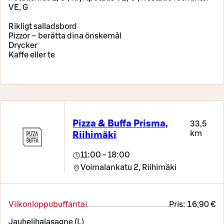
VE, G
Rikligt salladsbord
Pizzor – berätta dina önskemål
Drycker
Kaffe eller te
Pizza & Buffa Prisma,
33,5
km
Riihimäki
11:00 - 18:00
Voimalankatu 2,
Riihimäki
Viikonloppubuffantai
Pris:
16,90 €
Jauhelihalasagne (L)