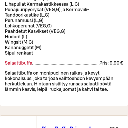
Lihapullat Kermakastikkeessa (L,G)
Punajuuripyörykät (VEG,G) ja Kermaviili-
Tandoorikastike (L,G)
Perunamuusi (L,G)
Lohkoperunat (VEG,G)
Paahdetut Kasvikset (VEG,G)
Hodarit (L)
Wingsit (M,G)
Kananuggetit (M)
Sipulirenkaat
Salaattibuffa
Pris:
9,90 €
Salaattibuffa on monipuolinen raikas ja kevyt
kokonaisuus, joka tarjoaa vaihtoehdon kevyempään
herkutteluun. Hintaan sisältyy runsas salaattipöytä,
lämmin kasvis, leipä, ruokajuomat ja kahvi tai tee.