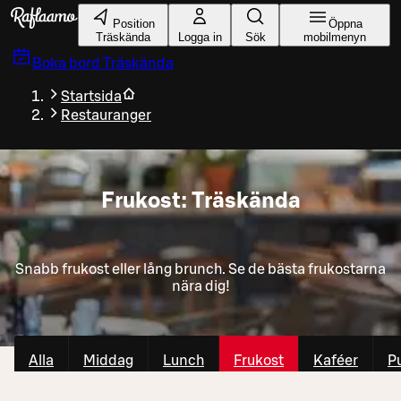
Gå till huvudinnehållet
Position
Öppna
Träskända
Logga in
Sök
mobilmenyn
Boka bord
Träskända
Startsida
Restauranger
Frukost: Träskända
Snabb frukost eller lång brunch. Se de bästa frukostarna
nära dig!
Alla
Middag
Lunch
Frukost
Kaféer
P