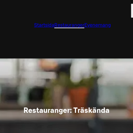
Startsida
Restauranger
Evenemang
Restauranger: Träskända