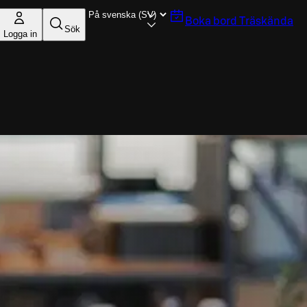
Boka bord
Träskända
Sök
Logga in