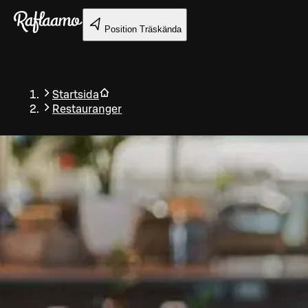
Gå till huvudinnehållet
Position
Träskända
Startsida
Restauranger