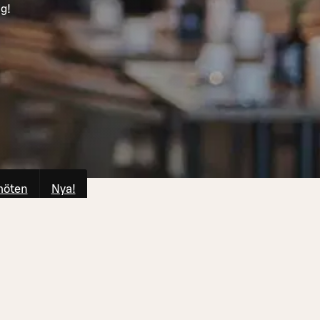
ig!
möten
Nya!