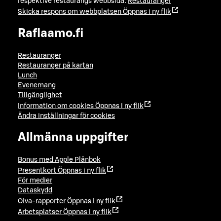
respektive restaurangs webbsida:
Restauranger
Skicka respons om webbplatsen
Öppnas i ny flik
Raflaamo.fi
Restauranger
Restauranger på kartan
Lunch
Evenemang
Tillgänglighet
Information om cookies
Öppnas i ny flik
Ändra inställningar för cookies
Allmänna uppgifter
Bonus med Apple Plånbok
Presentkort
Öppnas i ny flik
För medier
Dataskydd
Oiva-rapporter
Öppnas i ny flik
Arbetsplatser
Öppnas i ny flik