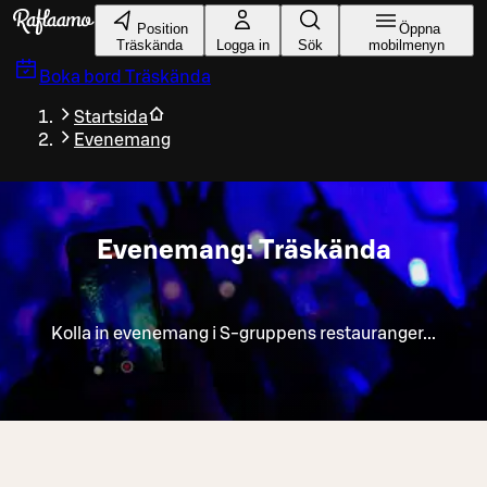
Gå till huvudinnehållet
Position
Öppna
Träskända
Logga in
Sök
mobilmenyn
Boka bord
Träskända
Startsida
Evenemang
Evenemang: Träskända
Kolla in evenemang i S-gruppens restauranger...