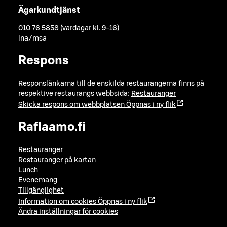
Ägarkundtjänst
010 76 5858 (vardagar kl. 9-16)
lna/msa
Respons
Responslänkarna till de enskilda restaurangerna finns på
respektive restaurangs webbsida:
Restauranger
Skicka respons om webbplatsen
Öppnas i ny flik
Raflaamo.fi
Restauranger
Restauranger på kartan
Lunch
Evenemang
Tillgänglighet
Information om cookies
Öppnas i ny flik
Ändra inställningar för cookies