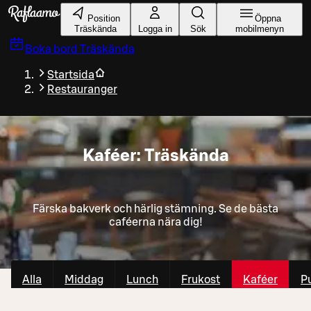
Gå till huvudinnehållet
Position
Öppna
Träskända
Logga in
Sök
mobilmenyn
Boka bord
Träskända
Startsida
Restauranger
Kaféer: Träskända
Färska bakverk och härlig stämning. Se de bästa
caféerna nära dig!
Alla
Middag
Lunch
Frukost
Kaféer
P