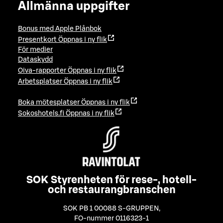
Allmänna uppgifter
Bonus med Apple Plånbok
Presentkort
Öppnas i ny flik
För medier
Dataskydd
Oiva-rapporter
Öppnas i ny flik
Arbetsplatser
Öppnas i ny flik
Boka mötesplatser
Öppnas i ny flik
Sokoshotels.fi
Öppnas i ny flik
SOK Styrenheten för rese-, hotell-
och restaurangbranschen
SOK PB 1 00088 S-GRUPPEN
,
FO-nummer 0116323-1