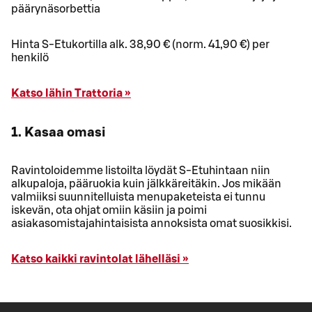
päärynäsorbettia
Hinta S-Etukortilla alk. 38,90 € (norm. 41,90 €) per
henkilö
Katso lähin Trattoria »
1. Kasaa omasi
Ravintoloidemme listoilta löydät S-Etuhintaan niin
alkupaloja, pääruokia kuin jälkkäreitäkin. Jos mikään
valmiiksi suunnitelluista menupaketeista ei tunnu
iskevän, ota ohjat omiin käsiin ja poimi
asiakasomistajahintaisista annoksista omat suosikkisi.
Katso kaikki ravintolat lähelläsi »