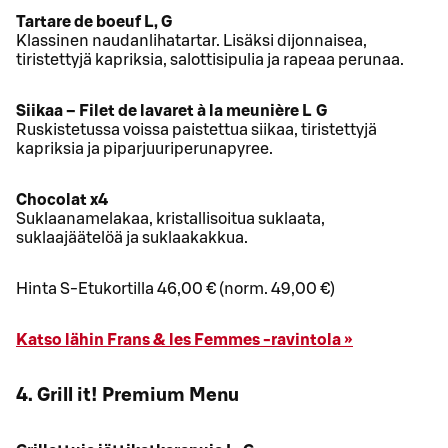
Tartare de boeuf L, G
Klassinen naudanlihatartar. Lisäksi dijonnaisea,
tiristettyjä kapriksia, salottisipulia ja rapeaa perunaa.
Siikaa – Filet de lavaret à la meunière L G
Ruskistetussa voissa paistettua siikaa, tiristettyjä
kapriksia ja piparjuuriperunapyree.
Chocolat x4
Suklaanamelakaa, kristallisoitua suklaata,
suklaajäätelöä ja suklaakakkua.
Hinta S-Etukortilla 46,00 € (norm. 49,00 €)
Katso lähin Frans & les Femmes -ravintola »
4. Grill it! Premium Menu