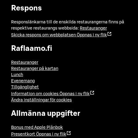
Respons
Responslänkarna till de enskilda restaurangerna finns på
respektive restaurangs webbsida:
Restauranger
Skicka respons om webbplatsen
Öppnas i ny flik
Raflaamo.fi
Restauranger
Restauranger på kartan
Lunch
Evenemang
Tillgänglighet
Information om cookies
Öppnas i ny flik
Ändra inställningar för cookies
Allmänna uppgifter
Bonus med Apple Plånbok
Presentkort
Öppnas i ny flik