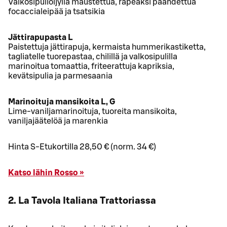
Valkosipuliöljyllä maustettua, rapeaksi paahdettua
focaccialeipää ja tsatsikia
Jättirapupasta L
Paistettuja jättirapuja, kermaista hummerikastiketta,
tagliatelle tuorepastaa, chilillä ja valkosipulilla
marinoitua tomaattia, friteerattuja kapriksia,
kevätsipulia ja parmesaania
Marinoituja mansikoita L, G
Lime-vaniljamarinoituja, tuoreita mansikoita,
vaniljajäätelöä ja marenkia
Hinta S-Etukortilla 28,50 € (norm. 34 €)
Katso lähin Rosso »
2. La Tavola Italiana Trattoriassa