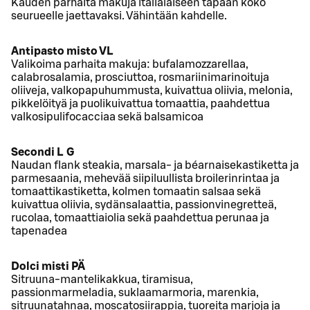
Kauden parhaita makuja italialaiseen tapaan koko
seurueelle jaettavaksi. Vähintään kahdelle.
Antipasto misto VL
Valikoima parhaita makuja: bufalamozzarellaa,
calabrosalamia, prosciuttoa, rosmariinimarinoituja
oliiveja, valkopapuhummusta, kuivattua oliivia, melonia,
pikkelöityä ja puolikuivattua tomaattia, paahdettua
valkosipulifocacciaa sekä balsamicoa
Secondi L G
Naudan flank steakia, marsala- ja béarnaisekastiketta ja
parmesaania, mehevää siipiluullista broilerinrintaa ja
tomaattikastiketta, kolmen tomaatin salsaa sekä
kuivattua oliivia, sydänsalaattia, passionvinegretteä,
rucolaa, tomaattiaiolia sekä paahdettua perunaa ja
tapenadea
Dolci misti PÄ
Sitruuna-mantelikakkua, tiramisua,
passionmarmeladia, suklaamarmoria, marenkia,
sitruunatahnaa, moscatosiirappia, tuoreita marjoja ja