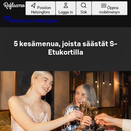
Gå till huvudinnehållet
Position
Öppna
Helsingfors
Logga in
Sök
mobilmenyn
Boka bord
Helsingfors
5 kesämenua, joista säästät S-
Etukortilla