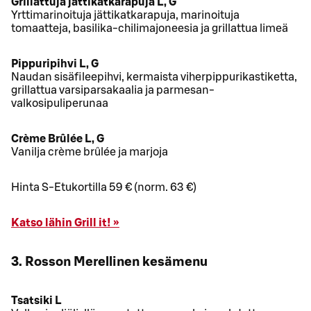
Grillattuja jättikatkarapuja L, G
Yrttimarinoituja jättikatkarapuja, marinoituja
tomaatteja, basilika-chilimajoneesia ja grillattua limeä
Pippuripihvi L, G
Naudan sisäfileepihvi, kermaista viherpippurikastiketta,
grillattua varsiparsakaalia ja parmesan-
valkosipuliperunaa
Crème Brûlée L, G
Vanilja crème brûlée ja marjoja
Hinta S-Etukortilla 59 € (norm. 63 €)
Katso lähin Grill it! »
3. Rosson Merellinen kesämenu
Tsatsiki L