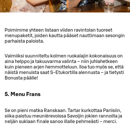
Poimimme yhteen listaan viiden ravintolan tuoreet
menupaketit, joiden kautta pääset nauttimaan sesongin
parhaista paloista.
Valmiiksi suunniteltu kolmen ruokalajin kokonaisuus on
aina helppo ja takuuvarma valinta – niin juhlahetkeen
kuin pieneen arjen hemmotteluun. Iloa tuo myös se, että
näistä menuista saat S-Etukortilla alennusta – ja tietysti
Bonusta päälle!
5. Menu Frans
Se on pieni matka Ranskaan. Tartar kurkottaa Pariisiin,
siika paistuu meunièrevoissa Savoijin jokien rannoilla ja
neljän suklaan finale sanoo illalle pehmeästi – merci.