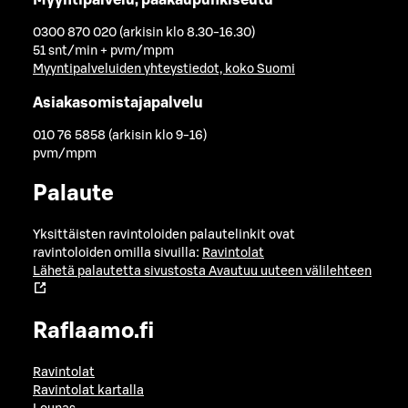
0300 870 020 (arkisin klo 8.30-16.30)
51 snt/min + pvm/mpm
Myyntipalveluiden yhteystiedot, koko Suomi
Asiakasomistajapalvelu
010 76 5858 (arkisin klo 9-16)
pvm/mpm
Palaute
Yksittäisten ravintoloiden palautelinkit ovat
ravintoloiden omilla sivuilla:
Ravintolat
Lähetä palautetta sivustosta
Avautuu uuteen välilehteen
Raflaamo.fi
Ravintolat
Ravintolat kartalla