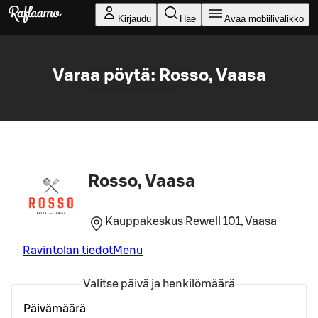
Siirry pääsisältöön
Kirjaudu
Hae
Avaa mobiilivalikko
Varaa pöytä: Rosso, Vaasa
Rosso, Vaasa
Kauppakeskus Rewell 101, Vaasa
Ravintolan tiedot
Menu
Valitse päivä ja henkilömäärä
Päivämäärä