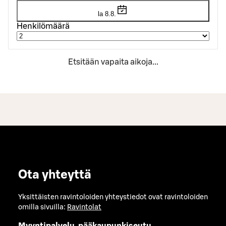
la 8.8.
Henkilömäärä
Etsitään vapaita aikoja...
Ota yhteyttä
Yksittäisten ravintoloiden yhteystiedot ovat ravintoloiden
omilla sivuilla:
Ravintolat
Myyntipalvelu, pääkaupunkiseutu