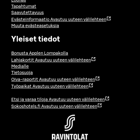
Lounas
Tapahtumat
Saavutettavuus
Evästeinformaatio
Avautuu uuteen välilehteen
Muuta evästeasetuksia
Yleiset tiedot
Bonusta Applen Lompakolla
Lahjakortit
Avautuu uuteen välilehteen
Medialle
Tietosuoja
Oiva-raportit
Avautuu uuteen välilehteen
Työpaikat
Avautuu uuteen välilehteen
Etsi ja varaa tiloja
Avautuu uuteen välilehteen
Sokoshotels.fi
Avautuu uuteen välilehteen