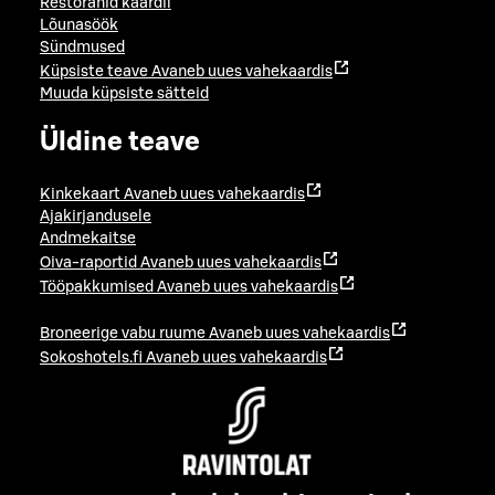
Restoranid kaardil
Lõunasöök
Sündmused
Küpsiste teave
Avaneb uues vahekaardis
Muuda küpsiste sätteid
Üldine teave
Kinkekaart
Avaneb uues vahekaardis
Ajakirjandusele
Andmekaitse
Oiva-raportid
Avaneb uues vahekaardis
Tööpakkumised
Avaneb uues vahekaardis
Broneerige vabu ruume
Avaneb uues vahekaardis
Sokoshotels.fi
Avaneb uues vahekaardis