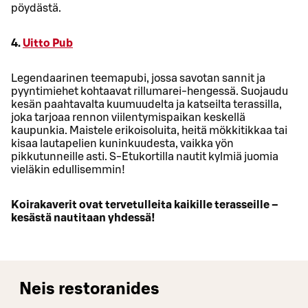
pöydästä.
4.
Uitto Pub
Legendaarinen teemapubi, jossa savotan sannit ja
pyyntimiehet kohtaavat rillumarei-hengessä. Suojaudu
kesän paahtavalta kuumuudelta ja katseilta terassilla,
joka tarjoaa rennon viilentymispaikan keskellä
kaupunkia. Maistele erikoisoluita, heitä mökkitikkaa tai
kisaa lautapelien kuninkuudesta, vaikka yön
pikkutunneille asti. S-Etukortilla nautit kylmiä juomia
vieläkin edullisemmin!
Koirakaverit ovat tervetulleita kaikille terasseille –
kesästä nautitaan yhdessä!
Neis restoranides