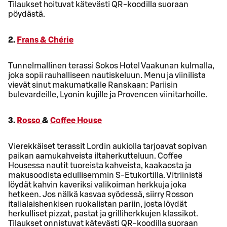
Tilaukset hoituvat kätevästi QR-koodilla suoraan
pöydästä.
2.
Frans & Chérie
Tunnelmallinen terassi Sokos Hotel Vaakunan kulmalla,
joka sopii rauhalliseen nautiskeluun. Menu ja viinilista
vievät sinut makumatkalle Ranskaan: Pariisin
bulevardeille, Lyonin kujille ja Provencen viinitarhoille.
3.
Rosso
&
Coffee House
Vierekkäiset terassit Lordin aukiolla tarjoavat sopivan
paikan aamukahveista iltaherkutteluun. Coffee
Housessa nautit tuoreista kahveista, kaakaosta ja
makusoodista edullisemmin S-Etukortilla. Vitriinistä
löydät kahvin kaveriksi valikoiman herkkuja joka
hetkeen. Jos nälkä kasvaa syödessä, siirry Rosson
italialaishenkisen ruokalistan pariin, josta löydät
herkulliset pizzat, pastat ja grilliherkkujen klassikot.
Tilaukset onnistuvat kätevästi QR-koodilla suoraan