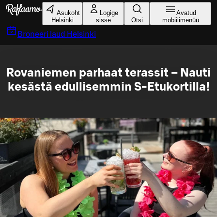
Liigu peamise sisu juurde
Asukoht
Logige
Avatud
Helsinki
sisse
Otsi
mobiilimenüü
Broneeri laud
Helsinki
Rovaniemen parhaat terassit – Nauti
kesästä edullisemmin S-Etukortilla!