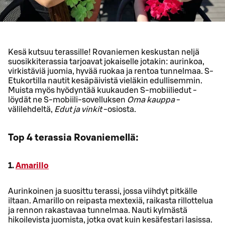
Kesä kutsuu terassille! Rovaniemen keskustan neljä
suosikkiterassia tarjoavat jokaiselle jotakin: aurinkoa,
virkistäviä juomia, hyvää ruokaa ja rentoa tunnelmaa. S-
Etukortilla nautit kesäpäivistä vieläkin edullisemmin.
Muista myös hyödyntää kuukauden S-mobiiliedut -
löydät ne S-mobiili-sovelluksen
Oma kauppa
-
välilehdeltä,
Edut ja vinkit
-osiosta.
Top 4 terassia Rovaniemellä:
1.
Amarillo
Aurinkoinen ja suosittu terassi, jossa viihdyt pitkälle
iltaan. Amarillo on reipasta mextexiä, raikasta rillottelua
ja rennon rakastavaa tunnelmaa. Nauti kylmästä
hikoilevista juomista, jotka ovat kuin kesäfestari lasissa.