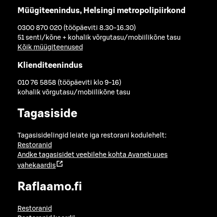
Müügiteenindus, Helsingi metropolipiirkond
0300 870 020 (tööpäeviti 8.30-16.30)
51 senti/kõne + kohalik võrgutasu/mobiilikõne tasu
Kõik müügiteenused
Klienditeenindus
010 76 5858 (tööpäeviti klo 9-16)
kohalik võrgutasu/mobiilikõne tasu
Tagasiside
Tagasisidelingid leiate iga restorani kodulehelt:
Restoranid
Andke tagasisidet veebilehe kohta
Avaneb uues
vahekaardis
Raflaamo.fi
Restoranid