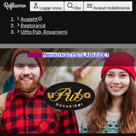
Liigu peamise sisu juurde
Logige sisse
Otsi
Avatud mobiilimenüü
Avaleht
Restoranid
Uitto Pub, Rovaniemi
Esitlus
Menüü
YKSITYISTILAISUUDET