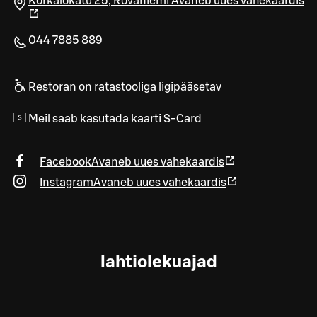
Korkalokatu 25
,
Rovaniemi
Avaneb uues vahekaardis
044 7885 889
Restoran on ratastooliga ligipääsetav
Meil saab kasutada kaarti S-Card
Facebook
Avaneb uues vahekaardis
Instagram
Avaneb uues vahekaardis
lahtiolekuajad