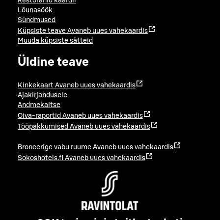
Restoranid kaardil
Lõunasöök
Sündmused
Küpsiste teave
Avaneb uues vahekaardis
Muuda küpsiste sätteid
Üldine teave
Kinkekaart
Avaneb uues vahekaardis
Ajakirjandusele
Andmekaitse
Oiva-raportid
Avaneb uues vahekaardis
Tööpakkumised
Avaneb uues vahekaardis
Broneerige vabu ruume
Avaneb uues vahekaardis
Sokoshotels.fi
Avaneb uues vahekaardis