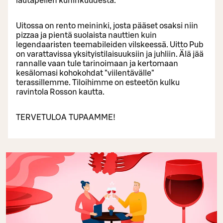
lautapelien kuninkuudesta.
Uitossa on rento meininki, josta pääset osaksi niin
pizzaa ja pientä suolaista nauttien kuin
legendaaristen teemabileiden vilskeessä. Uitto Pub
on varattavissa yksityistilaisuuksiin ja juhliin. Älä jää
rannalle vaan tule tarinoimaan ja kertomaan
kesälomasi kohokohdat "viilentävälle"
terassillemme. Tiloihimme on esteetön kulku
ravintola Rosson kautta.
TERVETULOA TUPAAMME!