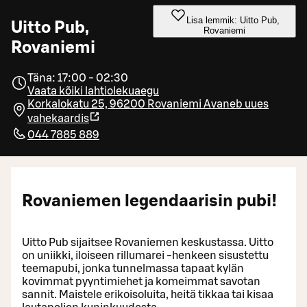
Lisa lemmik: Uitto Pub,
Uitto Pub,
Rovaniemi
Rovaniemi
Täna: 17:00 - 02:30
Vaata kõiki lahtiolekuaegu
Korkalokatu 25, 96200 Rovaniemi
Avaneb uues
vahekaardis
044 7885 889
Rovaniemen legendaarisin pubi!
Uitto Pub sijaitsee Rovaniemen keskustassa. Uitto
on uniikki, iloiseen rillumarei -henkeen sisustettu
teemapubi, jonka tunnelmassa tapaat kylän
kovimmat pyyntimiehet ja komeimmat savotan
sannit. Maistele erikoisoluita, heitä tikkaa tai kisaa