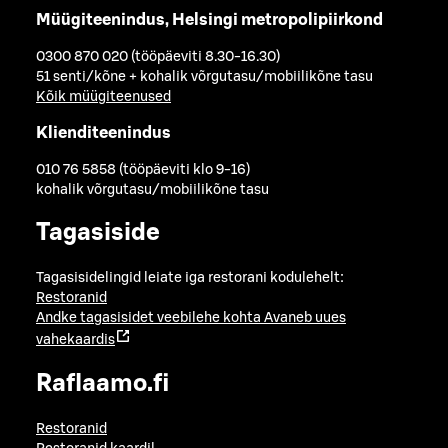
Müügiteenindus, Helsingi metropolipiirkond
0300 870 020 (tööpäeviti 8.30-16.30)
51 senti/kõne + kohalik võrgutasu/mobiilikõne tasu
Kõik müügiteenused
Klienditeenindus
010 76 5858 (tööpäeviti klo 9-16)
kohalik võrgutasu/mobiilikõne tasu
Tagasiside
Tagasisidelingid leiate iga restorani kodulehelt:
Restoranid
Andke tagasisidet veebilehe kohta
Avaneb uues
vahekaardis
Raflaamo.fi
Restoranid