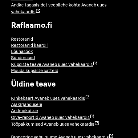
Andke tagasisidet veebilehe kohta
Avaneb uues
vahekaardis
Raflaamo.fi
Restoranid
Restoranid kaardil
Lõunasöök
Sündmused
Küpsiste teave
Avaneb uues vahekaardis
Muuda küpsiste sätteid
Üldine teave
Kinkekaart
Avaneb uues vahekaardis
Ajakirjandusele
Andmekaitse
Oiva-raportid
Avaneb uues vahekaardis
Tööpakkumised
Avaneb uues vahekaardis
Broneerige vabu ruume
Avaneb uues vahekaardis