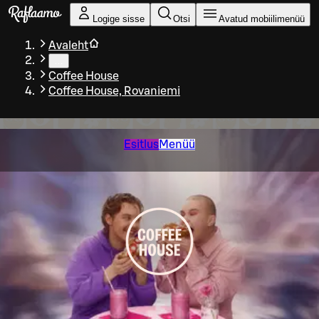
Liigu peamise sisu juurde
Logige sisse
Otsi
Avatud mobiilimenüü
Avaleht
…
Coffee House
Coffee House, Rovaniemi
Esitlus
Menüü