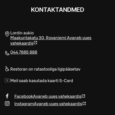
KONTAKTANDMED
Lordin aukio
Maakuntakatu 30
,
Rovaniemi
Avaneb uues
vahekaardis
044 7885 888
Restoran on ratastooliga ligipääsetav
Meil saab kasutada kaarti S-Card
Facebook
Avaneb uues vahekaardis
Instagram
Avaneb uues vahekaardis