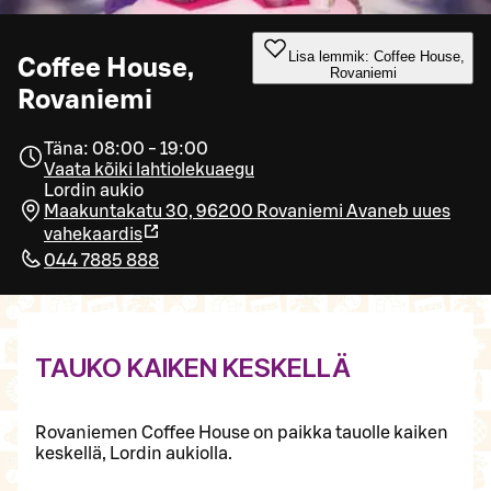
Lisa lemmik: Coffee House,
Coffee House,
Rovaniemi
Rovaniemi
Täna: 08:00 - 19:00
Vaata kõiki lahtiolekuaegu
Lordin aukio
Maakuntakatu 30, 96200 Rovaniemi
Avaneb uues
vahekaardis
044 7885 888
TAUKO KAIKEN KESKELLÄ
Rovaniemen Coffee House on paikka tauolle kaiken
keskellä, Lordin aukiolla.