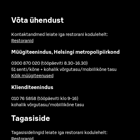
Võta ühendust
Kontaktandmed leiate iga restorani kodulehelt:
Restoranid
Müügiteenindus, Helsingi metropolipiirkond
0300 870 020 (tööpäeviti 8.30-16.30)
51 senti/kõne + kohalik võrgutasu/mobiilikõne tasu
Kõik müügiteenused
Klienditeenindus
010 76 5858 (tööpäeviti klo 9-16)
kohalik võrgutasu/mobiilikõne tasu
Tagasiside
Tagasisidelingid leiate iga restorani kodulehelt:
Restoranid