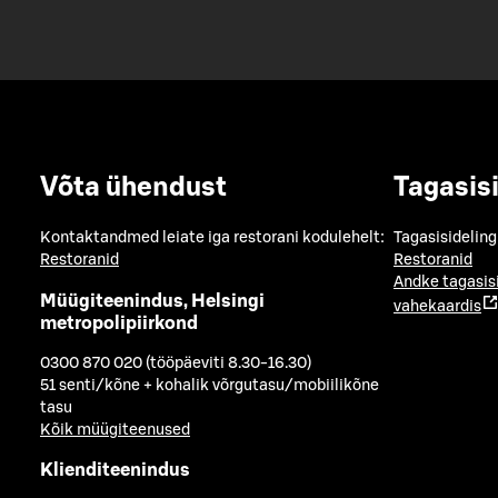
Võta ühendust
Tagasis
Kontaktandmed leiate iga restorani kodulehelt:
Tagasisideling
Restoranid
Restoranid
Andke tagasis
Müügiteenindus, Helsingi
vahekaardis
metropolipiirkond
0300 870 020 (tööpäeviti 8.30-16.30)
51 senti/kõne + kohalik võrgutasu/mobiilikõne
tasu
Kõik müügiteenused
Klienditeenindus