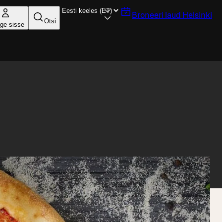
Broneeri laud
Helsinki
Otsi
ige sisse