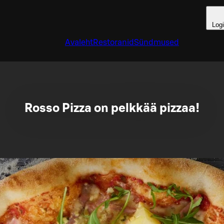
Log
Avaleht
Restoranid
Sündmused
Rosso Pizza on pelkkää pizzaa!