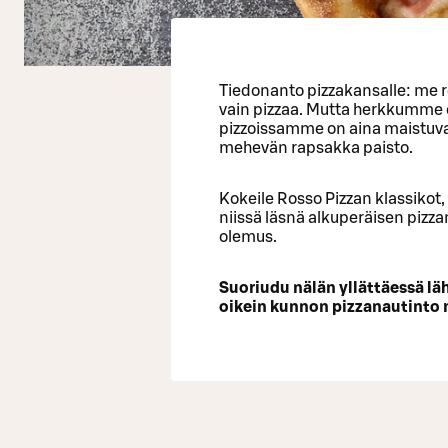
Tiedonanto pizzakansalle: me r
vain pizzaa. Mutta herkkumme on
pizzoissamme on aina maistuvat 
mehevän rapsakka paisto.
Kokeile Rosso Pizzan klassikot, 
niissä läsnä alkuperäisen pizza
olemus.
Suoriudu nälän yllättäessä l
oikein kunnon pizzanautinto 