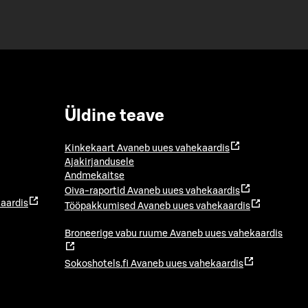
Üldine teave
Kinkekaart
Avaneb uues vahekaardis
Ajakirjandusele
Andmekaitse
Oiva-raportid
Avaneb uues vahekaardis
aardis
Tööpakkumised
Avaneb uues vahekaardis
Broneerige vabu ruume
Avaneb uues vahekaardis
Sokoshotels.fi
Avaneb uues vahekaardis