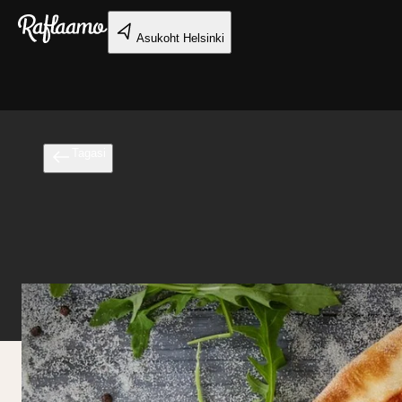
Liigu peamise sisu juurde
Asukoht
Helsinki
Tagasi