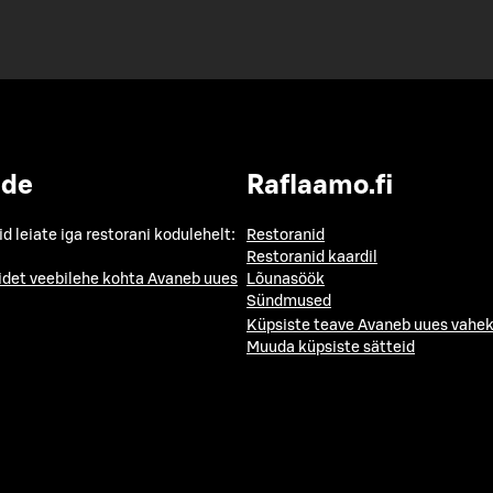
ide
Raflaamo.fi
id leiate iga restorani kodulehelt:
Restoranid
Restoranid kaardil
idet veebilehe kohta
Avaneb uues
Lõunasöök
Sündmused
Küpsiste teave
Avaneb uues vahek
Muuda küpsiste sätteid