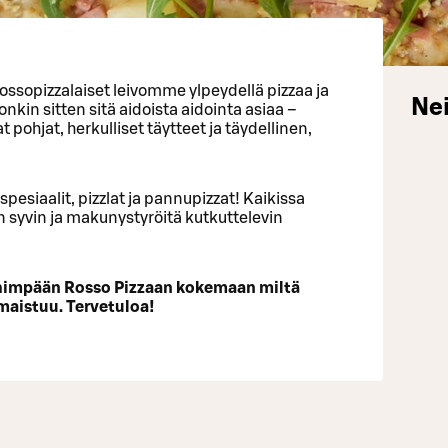
ossopizzalaiset leivomme ylpeydellä pizzaa ja
Nei
kin sitten sitä aidoista aidointa asiaa –
pohjat, herkulliset täytteet ja täydellinen,
spesiaalit, pizzlat ja pannupizzat! Kaikissa
n syvin ja makunystyröitä kutkuttelevin
ähimpään Rosso Pizzaan kokemaan miltä
maistuu. Tervetuloa!