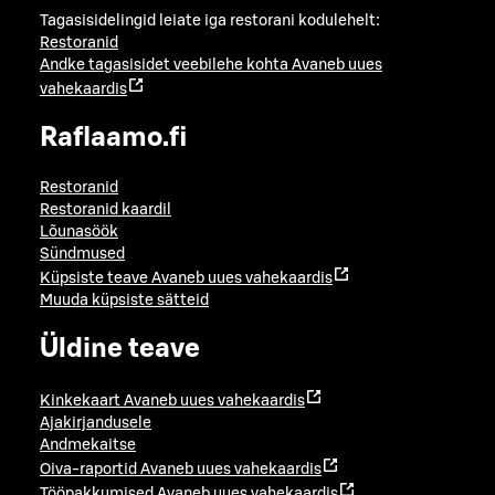
Tagasisidelingid leiate iga restorani kodulehelt:
Restoranid
Andke tagasisidet veebilehe kohta
Avaneb uues
vahekaardis
Raflaamo.fi
Restoranid
Restoranid kaardil
Lõunasöök
Sündmused
Küpsiste teave
Avaneb uues vahekaardis
Muuda küpsiste sätteid
Üldine teave
Kinkekaart
Avaneb uues vahekaardis
Ajakirjandusele
Andmekaitse
Oiva-raportid
Avaneb uues vahekaardis
Tööpakkumised
Avaneb uues vahekaardis