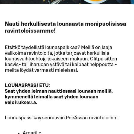
Nauti herkullisesta lounaasta monipuolisissa
ravintoloissamme!
Etsitkö täydellistä lounaspaikkaa? Meillä on laaja
valikoima ravintoloita, jotka tarjoavat herkullisia
lounasvaihtoehtoja jokaiseen makuun. Olitpa sitten
kasvis- tai liharuoan ystävä tai kaipaat helppoutta -
meiltä löydät varmasti mieleisesi.
LOUNASPASSI ETU:
Saat yhden leiman nauttiessasi lounaan meillä,
kymmenellä leimalla saat yhden lounaan
veloituksetta.
Lounaspassi käy seuraaviin PeeÄssän ravintoloihin:
Amarillo,