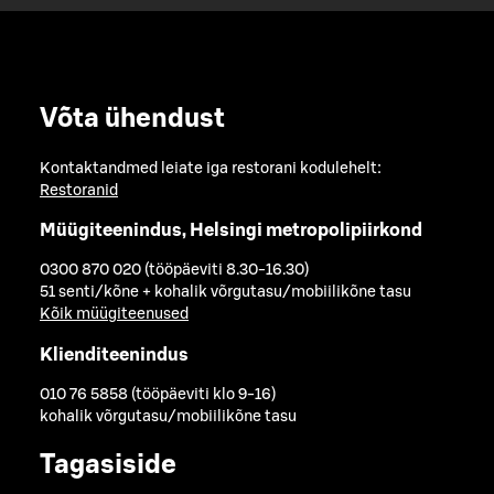
Võta ühendust
Kontaktandmed leiate iga restorani kodulehelt:
Restoranid
Müügiteenindus, Helsingi metropolipiirkond
0300 870 020 (tööpäeviti 8.30-16.30)
51 senti/kõne + kohalik võrgutasu/mobiilikõne tasu
Kõik müügiteenused
Klienditeenindus
010 76 5858 (tööpäeviti klo 9-16)
kohalik võrgutasu/mobiilikõne tasu
Tagasiside