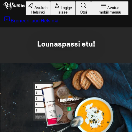
Liigu peamise sisu juurde
Asukoht
Logige
Avatud
Helsinki
sisse
Otsi
mobiilimenüü
Broneeri laud
Helsinki
Lounaspassi etu!