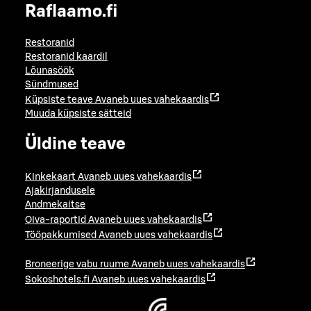
Raflaamo.fi
Restoranid
Restoranid kaardil
Lõunasöök
Sündmused
Küpsiste teave
Avaneb uues vahekaardis
Muuda küpsiste sätteid
Üldine teave
Kinkekaart
Avaneb uues vahekaardis
Ajakirjandusele
Andmekaitse
Oiva-raportid
Avaneb uues vahekaardis
Tööpakkumised
Avaneb uues vahekaardis
Broneerige vabu ruume
Avaneb uues vahekaardis
Sokoshotels.fi
Avaneb uues vahekaardis