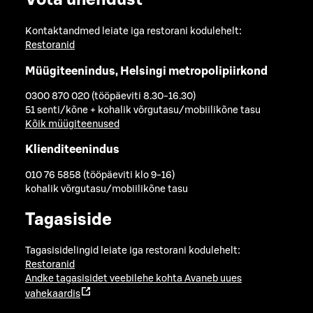
Võta ühendust
Kontaktandmed leiate iga restorani kodulehelt:
Restoranid
Müügiteenindus, Helsingi metropolipiirkond
0300 870 020 (tööpäeviti 8.30-16.30)
51 senti/kõne + kohalik võrgutasu/mobiilikõne tasu
Kõik müügiteenused
Klienditeenindus
010 76 5858 (tööpäeviti klo 9-16)
kohalik võrgutasu/mobiilikõne tasu
Tagasiside
Tagasisidelingid leiate iga restorani kodulehelt:
Restoranid
Andke tagasisidet veebilehe kohta
Avaneb uues
vahekaardis