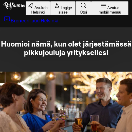
Liigu peamise sisu juurde
Asukoht
Logige
Avatud
Helsinki
sisse
Otsi
mobiilimenüü
Broneeri laud
Helsinki
Huomioi nämä, kun olet järjestämässä
pikkujouluja yrityksellesi