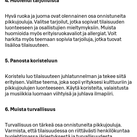
4. Huolehdi tarjoiluista
Hyvä ruoka ja juoma ovat olennainen osa onnistuneita
pikkujouluja. Valitse tarjoilut, jotka sopivat tilaisuuden
luonteeseen ja osallistujien mieltymyksiin. Muista
huomioida myös erityisruokavaliot ja allergiat. Voit
harkita myös teemaan sopivia tarjoiluja, jotka tuovat
lisäiloa tilaisuuteen.
5. Panosta koristeluun
Koristelu luo tilaisuuteen juhlatunnelman ja tekee siitä
erityisen. Valitse teema, joka sopii yrityksesi kulttuuriin ja
pikkujoulujen luonteeseen. Käytä koristeita, valaistusta
ja musiikkia luomaan viihtyisä ja juhlava ilmapiiri.
6. Muista turvallisuus
Turvallisuus on tärkeä osa onnistuneita pikkujouluja.
Varmista, että tilaisuudessa on riittävästi henkilökuntaa
huolehtimassa järjestyksestä ja turvallisuudesta.