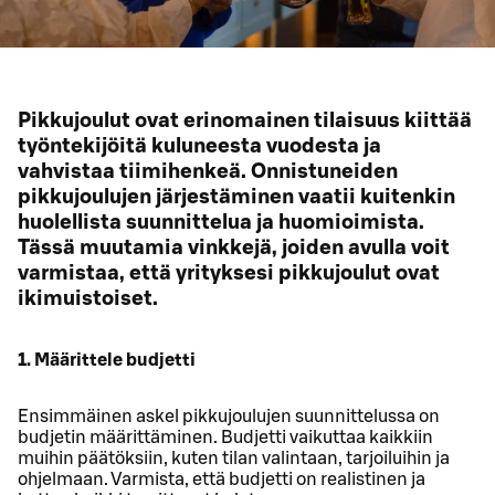
Pikkujoulut ovat erinomainen tilaisuus kiittää
työntekijöitä kuluneesta vuodesta ja
vahvistaa tiimihenkeä. Onnistuneiden
pikkujoulujen järjestäminen vaatii kuitenkin
huolellista suunnittelua ja huomioimista.
Tässä muutamia vinkkejä, joiden avulla voit
varmistaa, että yrityksesi pikkujoulut ovat
ikimuistoiset.
1. Määrittele budjetti
Ensimmäinen askel pikkujoulujen suunnittelussa on
budjetin määrittäminen. Budjetti vaikuttaa kaikkiin
muihin päätöksiin, kuten tilan valintaan, tarjoiluihin ja
ohjelmaan. Varmista, että budjetti on realistinen ja