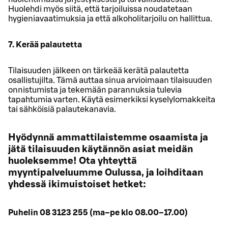
Huolehdi myös siitä, että tarjoiluissa noudatetaan
hygieniavaatimuksia ja että alkoholitarjoilu on hallittua.
7. Kerää palautetta
Tilaisuuden jälkeen on tärkeää kerätä palautetta
osallistujilta. Tämä auttaa sinua arvioimaan tilaisuuden
onnistumista ja tekemään parannuksia tulevia
tapahtumia varten. Käytä esimerkiksi kyselylomakkeita
tai sähköisiä palautekanavia.
Hyödynnä ammattilaistemme osaamista ja
jätä tilaisuuden käytännön asiat meidän
huoleksemme! Ota yhteyttä
myyntipalveluumme Oulussa, ja loihditaan
yhdessä ikimuistoiset hetket:
Puhelin 08 3123 255 (ma–pe klo 08.00–17.00)