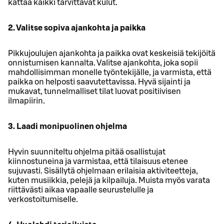
kattaa kaikki tarvittavat kulut.
2. Valitse sopiva ajankohta ja paikka
Pikkujoulujen ajankohta ja paikka ovat keskeisiä tekijöitä
onnistumisen kannalta. Valitse ajankohta, joka sopii
mahdollisimman monelle työntekijälle, ja varmista, että
paikka on helposti saavutettavissa. Hyvä sijainti ja
mukavat, tunnelmalliset tilat luovat positiivisen
ilmapiirin.
3. Laadi monipuolinen ohjelma
Hyvin suunniteltu ohjelma pitää osallistujat
kiinnostuneina ja varmistaa, että tilaisuus etenee
sujuvasti. Sisällytä ohjelmaan erilaisia aktiviteetteja,
kuten musiikkia, pelejä ja kilpailuja. Muista myös varata
riittävästi aikaa vapaalle seurustelulle ja
verkostoitumiselle.