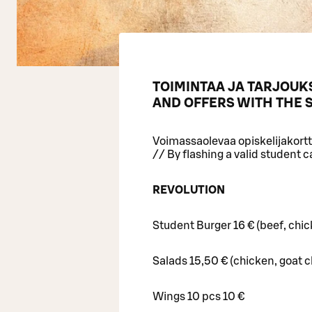
TOIMINTAA JA TARJOUKS
AND OFFERS WITH THE 
Voimassaolevaa opiskelijakortti
// By flashing a valid student c
REVOLUTION
Student Burger 16 € (beef, chic
Salads 15,50 € (chicken, goat 
Wings 10 pcs 10 €