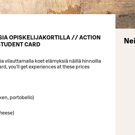
IA OPISKELIJAKORTILLA // ACTION
Nei
STUDENT CARD
a vilauttamalla koet elämyksiä näillä hinnoilla
ard, you'll get experiences at these prices
ken, portobello)
cheese)