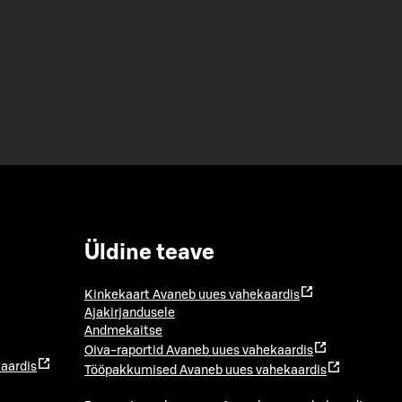
Üldine teave
Kinkekaart
Avaneb uues vahekaardis
Ajakirjandusele
Andmekaitse
Oiva-raportid
Avaneb uues vahekaardis
aardis
Tööpakkumised
Avaneb uues vahekaardis