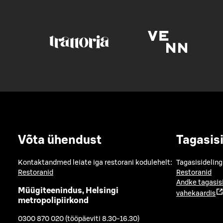
Võta ühendust
Tagasis
Kontaktandmed leiate iga restorani kodulehelt:
Tagasisideling
Restoranid
Restoranid
Andke tagasis
Müügiteenindus, Helsingi
vahekaardis
metropolipiirkond
0300 870 020 (tööpäeviti 8.30-16.30)