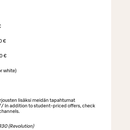
€
0 €
0 €
or white)
arjousten lisäksi meidän tapahtumat
/ In addition to student-priced offers, check
 channels.
30 (Revolution)