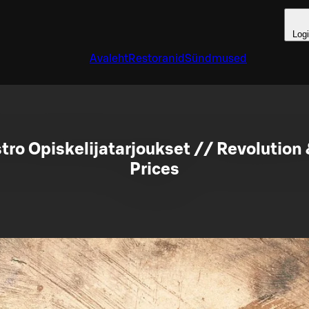
Log
Avaleht
Restoranid
Sündmused
tro Opiskelijatarjoukset // Revolution
Prices