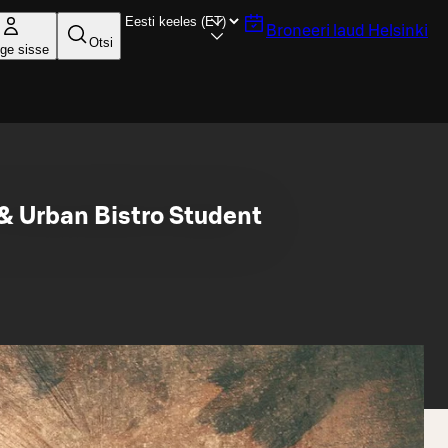
Broneeri laud
Helsinki
Otsi
ige sisse
 & Urban Bistro Student