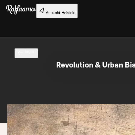
Liigu peamise sisu juurde
Asukoht
Helsinki
Tagasi
Revolution & Urban Bis