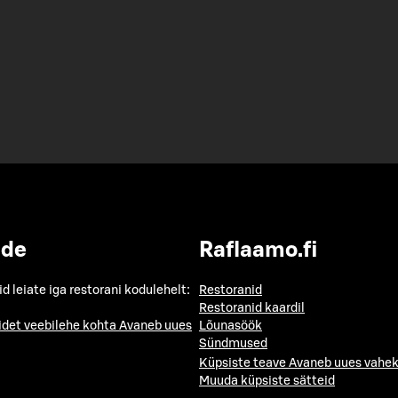
ide
Raflaamo.fi
id leiate iga restorani kodulehelt:
Restoranid
Restoranid kaardil
idet veebilehe kohta
Avaneb uues
Lõunasöök
Sündmused
Küpsiste teave
Avaneb uues vahek
Muuda küpsiste sätteid