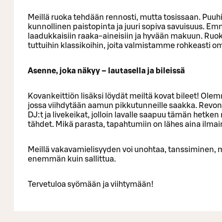
Meillä ruoka tehdään rennosti, mutta tosissaan. Puuhiil
kunnollinen paistopinta ja juuri sopiva savuisuus. E
laadukkaisiin raaka-aineisiin ja hyvään makuun.​ Ruo
tuttuihin klassikoihin, joita valmistamme rohkeasti o
Asenne, joka näkyy – lautasella ja bileissä​
Kovankeittiön lisäksi löydät meiltä kovat bileet! Ole
jossa viihdytään aamun pikkutunneille saakka. Revon 
DJ:t ja livekeikat, jolloin lavalle saapuu tämän hetken
tähdet. Mikä parasta, tapahtumiin on lähes aina ilmai
Meillä vakavamielisyyden voi unohtaa, tanssiminen, 
enemmän kuin sallittua.​
Tervetuloa syömään ja viihtymään!​