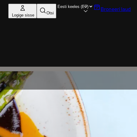
Broneeri laud
Otsi
Logige sisse