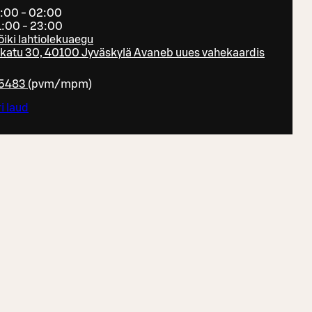
1:00 - 02:00
1:00 - 23:00
õiki lahtiolekuaegu
atu 30, 40100 Jyväskylä
Avaneb uues vahekaardis
5483
(
pvm/mpm
)
i laud