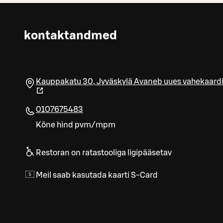
kontaktandmed
Kauppakatu 30
,
Jyväskylä
Avaneb uues vahekaard
0107675483
Kõne hind pvm/mpm
Restoran on ratastooliga ligipääsetav
Meil saab kasutada kaarti S-Card