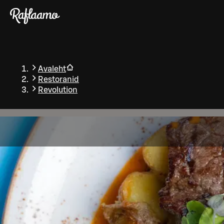
Liigu peamise sisu juurde
Avaleht
Restoranid
Revolution