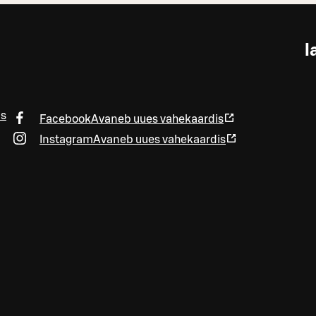
l
is
Facebook
Avaneb uues vahekaardis
Instagram
Avaneb uues vahekaardis