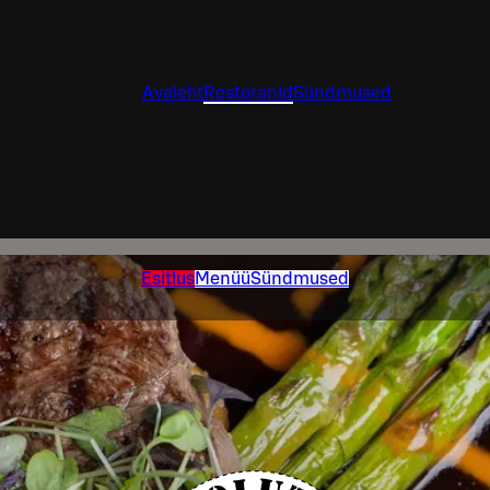
Avaleht
Restoranid
Sündmused
Esitlus
Menüü
Sündmused