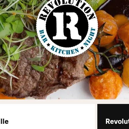
lle
Revolu