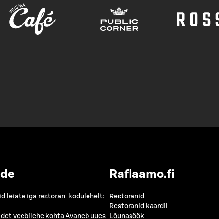
ide
Raflaamo.fi
id leiate iga restorani kodulehelt:
Restoranid
Restoranid kaardil
idet veebilehe kohta
Avaneb uues
Lõunasöök