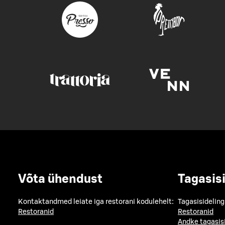
Võta ühendust
Tagasis
Kontaktandmed leiate iga restorani kodulehelt:
Tagasisideling
Restoranid
Restoranid
Andke tagasis