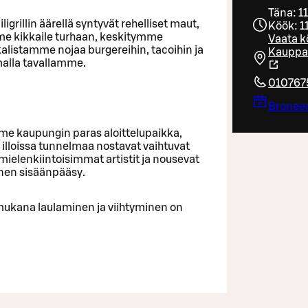
Täna: 1
igrillin äärellä syntyvät rehelliset maut,
Köök: 1
mme kikkaile turhaan, keskitymme
Vaata k
kalistamme nojaa burgereihin, tacoihin ja
Kauppak
malla tavallamme.​
010767
Broneer
mme kaupungin paras aloittelupaikka,
illoissa tunnelmaa nostavat vaihtuvat
 mielenkiintoisimmat artistit ja nousevat
nen sisäänpääsy.​
mukana laulaminen ja viihtyminen on