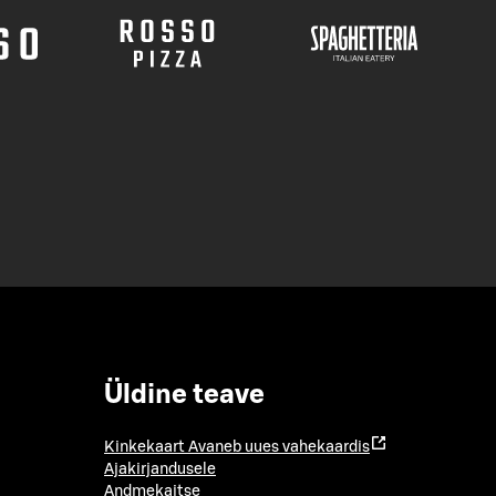
Üldine teave
Kinkekaart
Avaneb uues vahekaardis
Ajakirjandusele
Andmekaitse