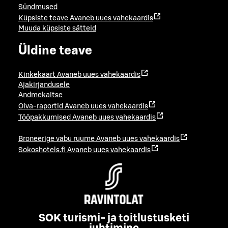
Sündmused
Küpsiste teave
Avaneb uues vahekaardis
Muuda küpsiste sätteid
Üldine teave
Kinkekaart
Avaneb uues vahekaardis
Ajakirjandusele
Andmekaitse
Oiva-raportid
Avaneb uues vahekaardis
Tööpakkumised
Avaneb uues vahekaardis
Broneerige vabu ruume
Avaneb uues vahekaardis
Sokoshotels.fi
Avaneb uues vahekaardis
SOK turismi- ja toitlustusketi