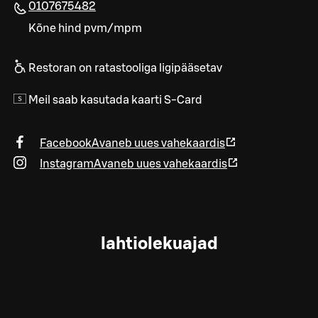
0107675482
Kõne hind pvm/mpm
Restoran on ratastooliga ligipääsetav
Meil saab kasutada kaarti S-Card
Facebook
Avaneb uues vahekaardis
Instagram
Avaneb uues vahekaardis
lahtiolekuajad