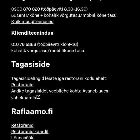
0300 870 020 (tööpäeviti 8.30-16.30)
51 senti/kõne + kohalik võrgutasu/mobiilikõne tasu
Kõik müügiteenused
Klienditeenindus
010 76 5858 (tööpäeviti klo 9-16)
kohalik võrgutasu/mobiilikõne tasu
Tagasiside
Tagasisidelingid leiate iga restorani kodulehelt:
Restoranid
Andke tagasisidet veebilehe kohta
Avaneb uues
vahekaardis
Raflaamo.fi
Restoranid
Restoranid kaardil
Lõunasöök