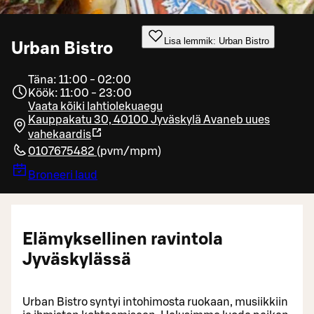
Lisa lemmik: Urban Bistro
Urban Bistro
Täna: 11:00 - 02:00
Köök: 11:00 - 23:00
Vaata kõiki lahtiolekuaegu
Kauppakatu 30, 40100 Jyväskylä
Avaneb uues
vahekaardis
0107675482
(
pvm/mpm
)
Broneeri laud
Elämyksellinen ravintola
Jyväskylässä
Urban Bistro syntyi intohimosta ruokaan, musiikkiin