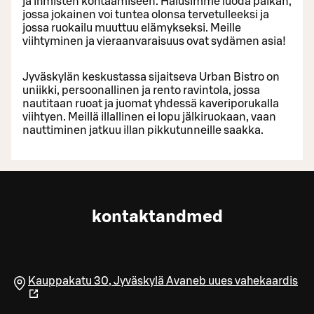
ja ihmisten kohtaamiseen. Halusimme luoda paikan,
jossa jokainen voi tuntea olonsa tervetulleeksi ja
jossa ruokailu muuttuu elämykseksi. Meille
viihtyminen ja vieraanvaraisuus ovat sydämen asia!
Jyväskylän keskustassa sijaitseva Urban Bistro on
uniikki, persoonallinen ja rento ravintola, jossa
nautitaan ruoat ja juomat yhdessä kaveriporukalla
viihtyen. Meillä illallinen ei lopu jälkiruokaan, vaan
nauttiminen jatkuu illan pikkutunneille saakka.
kontaktandmed
Kauppakatu 30
,
Jyväskylä
Avaneb uues vahekaardis