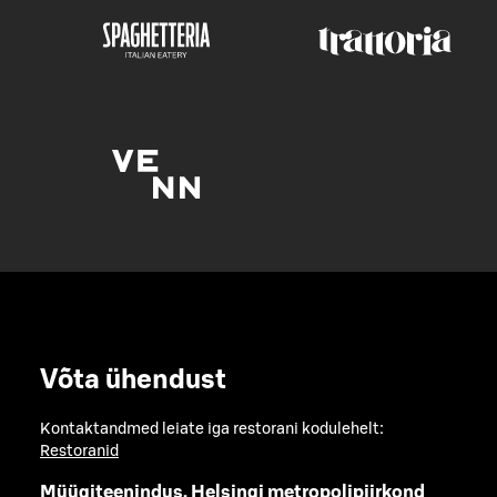
Võta ühendust
Kontaktandmed leiate iga restorani kodulehelt:
Restoranid
Müügiteenindus, Helsingi metropolipiirkond