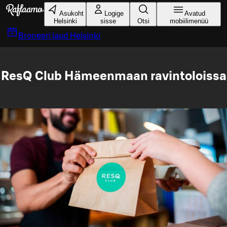
Liigu peamise sisu juurde
Asukoht
Logige
Avatud
Helsinki
sisse
Otsi
mobiilimenüü
Broneeri laud
Helsinki
ResQ Club Hämeenmaan ravintoloissa