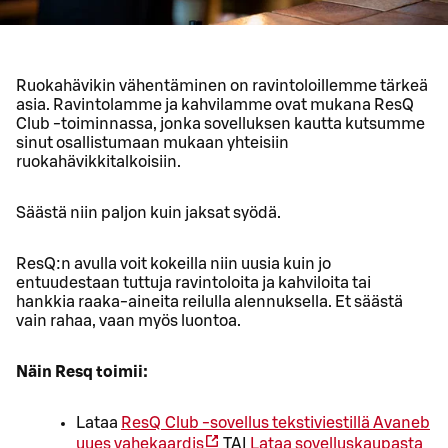
Ruokahävikin vähentäminen on ravintoloillemme tärkeä
asia. Ravintolamme ja kahvilamme ovat mukana ResQ
Club -toiminnassa, jonka sovelluksen kautta kutsumme
sinut osallistumaan mukaan yhteisiin
ruokahävikkitalkoisiin.
Säästä niin paljon kuin jaksat syödä.
ResQ:n avulla voit kokeilla niin uusia kuin jo
entuudestaan tuttuja ravintoloita ja kahviloita tai
hankkia raaka-aineita reilulla alennuksella. Et säästä
vain rahaa, vaan myös luontoa.
Näin Resq toimii:
Lataa
ResQ Club -sovellus tekstiviestillä
Avaneb
uues vahekaardis
TAI
Lataa sovelluskaupasta