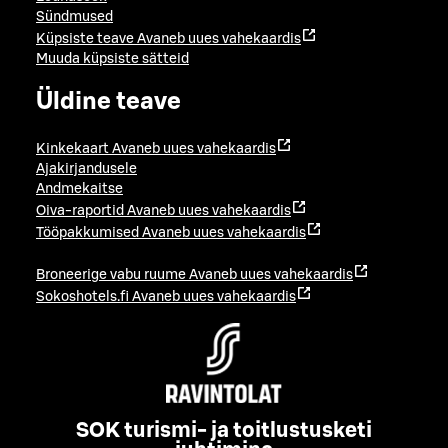
Sündmused
Küpsiste teave
Avaneb uues vahekaardis
Muuda küpsiste sätteid
Üldine teave
Kinkekaart
Avaneb uues vahekaardis
Ajakirjandusele
Andmekaitse
Oiva-raportid
Avaneb uues vahekaardis
Tööpakkumised
Avaneb uues vahekaardis
Broneerige vabu ruume
Avaneb uues vahekaardis
Sokoshotels.fi
Avaneb uues vahekaardis
SOK turismi- ja toitlustusketi