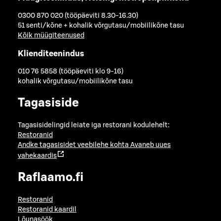
0300 870 020 (tööpäeviti 8.30-16.30)
51 senti/kõne + kohalik võrgutasu/mobiilikõne tasu
Kõik müügiteenused
Klienditeenindus
010 76 5858 (tööpäeviti klo 9-16)
kohalik võrgutasu/mobiilikõne tasu
Tagasiside
Tagasisidelingid leiate iga restorani kodulehelt:
Restoranid
Andke tagasisidet veebilehe kohta
Avaneb uues
vahekaardis
Raflaamo.fi
Restoranid
Restoranid kaardil
Lõunasöök