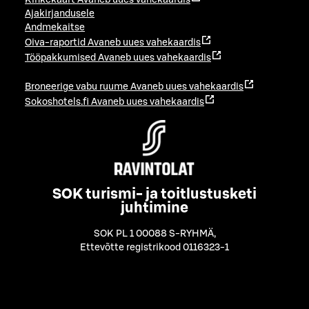
Kinkekaart
Avaneb uues vahekaardis
Ajakirjandusele
Andmekaitse
Oiva-raportid
Avaneb uues vahekaardis
Tööpakkumised
Avaneb uues vahekaardis
Broneerige vabu ruume
Avaneb uues vahekaardis
Sokoshotels.fi
Avaneb uues vahekaardis
SOK turismi- ja toitlustusketi
juhtimine
SOK PL 1 00088 S-RYHMÄ
,
Ettevõtte registrikood 0116323-1