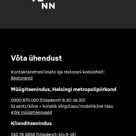
Võta ühendust
Kontaktandmed leiate iga restorani kodulehelt:
Restoranid
Müügiteenindus, Helsingi metropolipiirkond
0300 870 020 (tööpäeviti 8.30-16.30)
51 senti/kõne + kohalik võrgutasu/mobiilikõne tasu
Kõik müügiteenused
Klienditeenindus
010 76 5858 (tööpäeviti klo 9-16)