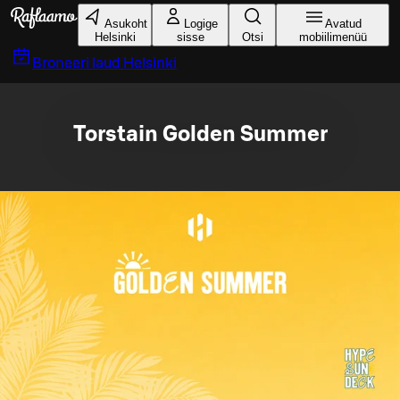
Liigu peamise sisu juurde
Asukoht
Logige
Avatud
Helsinki
sisse
Otsi
mobiilimenüü
Broneeri laud
Helsinki
Torstain Golden Summer