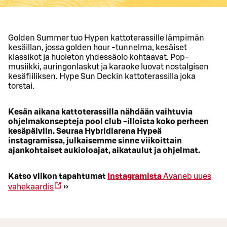
Golden Summer tuo Hypen kattoterassille lämpimän
kesäillan, jossa golden hour -tunnelma, kesäiset
klassikot ja huoleton yhdessäolo kohtaavat. Pop-
musiikki, auringonlaskut ja karaoke luovat nostalgisen
kesäfiiliksen. Hype Sun Deckin kattoterassilla joka
torstai.
Kesän aikana kattoterassilla nähdään vaihtuvia
ohjelmakonsepteja pool club -illoista koko perheen
kesäpäiviin. Seuraa Hybridiarena Hypeä
instagramissa, julkaisemme sinne viikoittain
ajankohtaiset aukioloajat, aikataulut ja ohjelmat.
Katso viikon tapahtumat
Instagramista
Avaneb uues
vahekaardis
››