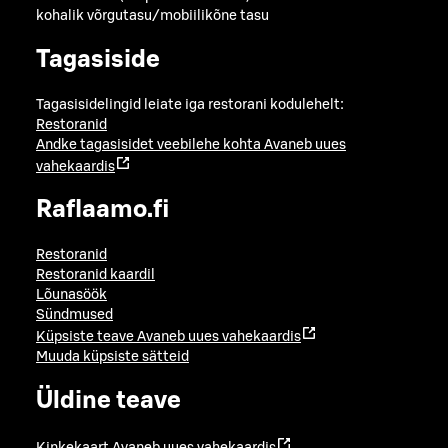
kohalik võrgutasu/mobiilikõne tasu
Tagasiside
Tagasisidelingid leiate iga restorani kodulehelt:
Restoranid
Andke tagasisidet veebilehe kohta
Avaneb uues
vahekaardis
Raflaamo.fi
Restoranid
Restoranid kaardil
Lõunasöök
Sündmused
Küpsiste teave
Avaneb uues vahekaardis
Muuda küpsiste sätteid
Üldine teave