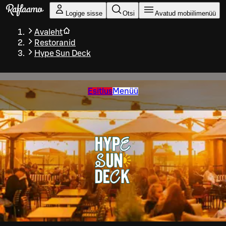
Liigu peamise sisu juurde
Logige sisse
Otsi
Avatud mobiilimenüü
Avaleht
Restoranid
Hype Sun Deck
Esitlus
Menüü