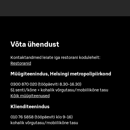
Võta ühendust
Kontaktandmed leiate iga restorani kodulehelt:
Restoranid
Müügiteenindus, Helsingi metropolipiirkond
0300 870 020 (tööpäeviti 8.30-16.30)
51 senti/kõne + kohalik võrgutasu/mobiilikõne tasu
Kõik müügiteenused
Klienditeenindus
010 76 5858 (tööpäeviti klo 9-16)
kohalik võrgutasu/mobiilikõne tasu