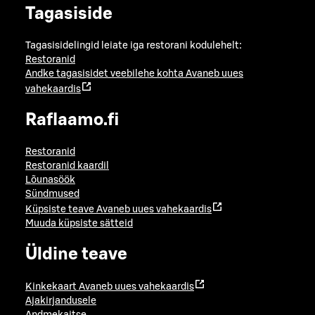
Tagasiside
Tagasisidelingid leiate iga restorani kodulehelt:
Restoranid
Andke tagasisidet veebilehe kohta
Avaneb uues
vahekaardis
Raflaamo.fi
Restoranid
Restoranid kaardil
Lõunasöök
Sündmused
Küpsiste teave
Avaneb uues vahekaardis
Muuda küpsiste sätteid
Üldine teave
Kinkekaart
Avaneb uues vahekaardis
Ajakirjandusele