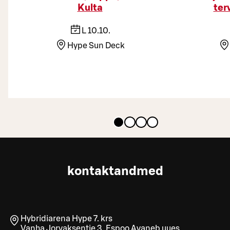
Kulta
ter
L 10.10.
Hype Sun Deck
kontaktandmed
Hybridiarena Hype 7. krs
Vanha Jorvaksentie 3
,
Espoo
Avaneb uues