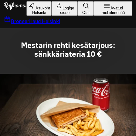
Liigu peamise sisu juurde
Asukoht
Logige
Avatud
Helsinki
sisse
Otsi
mobiilimenüü
Broneeri laud
Helsinki
Mestarin rehti kesätarjous:
sänkkäriateria 10 €