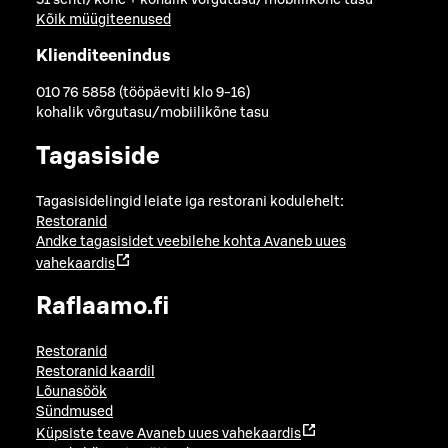
Kõik müügiteenused
Klienditeenindus
010 76 5858 (tööpäeviti klo 9-16)
kohalik võrgutasu/mobiilikõne tasu
Tagasiside
Tagasisidelingid leiate iga restorani kodulehelt:
Restoranid
Andke tagasisidet veebilehe kohta
Avaneb uues
vahekaardis
Raflaamo.fi
Restoranid
Restoranid kaardil
Lõunasöök
Sündmused
Küpsiste teave
Avaneb uues vahekaardis