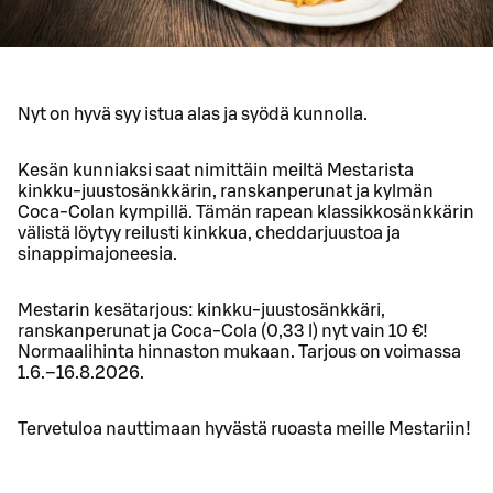
Nyt on hyvä syy istua alas ja syödä kunnolla.
Kesän kunniaksi saat nimittäin meiltä Mestarista
kinkku-juustosänkkärin, ranskanperunat ja kylmän
Coca-Colan kympillä. Tämän rapean klassikkosänkkärin
välistä löytyy reilusti kinkkua, cheddarjuustoa ja
sinappimajoneesia.
Mestarin kesätarjous: kinkku-juustosänkkäri,
ranskanperunat ja Coca-Cola (0,33 l) nyt vain 10 €!
Normaalihinta hinnaston mukaan. Tarjous on voimassa
1.6.–16.8.2026.
Tervetuloa nauttimaan hyvästä ruoasta meille Mestariin!