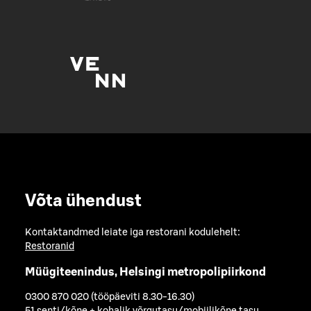
Võta ühendust
Kontaktandmed leiate iga restorani kodulehelt:
Restoranid
Müügiteenindus, Helsingi metropolipiirkond
0300 870 020 (tööpäeviti 8.30-16.30)
51 senti/kõne + kohalik võrgutasu/mobiilikõne tasu