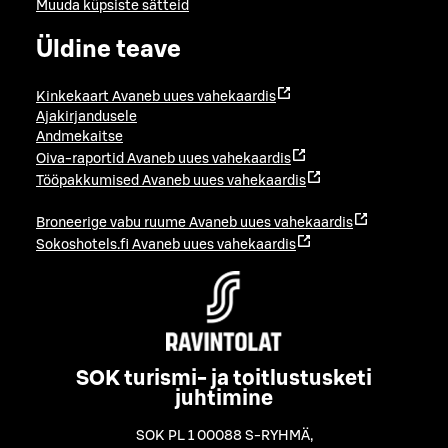
Muuda küpsiste sätteid
Üldine teave
Kinkekaart
Avaneb uues vahekaardis
Ajakirjandusele
Andmekaitse
Oiva-raportid
Avaneb uues vahekaardis
Tööpakkumised
Avaneb uues vahekaardis
Broneerige vabu ruume
Avaneb uues vahekaardis
Sokoshotels.fi
Avaneb uues vahekaardis
SOK turismi- ja toitlustusketi
juhtimine
SOK PL 1 00088 S-RYHMÄ
,