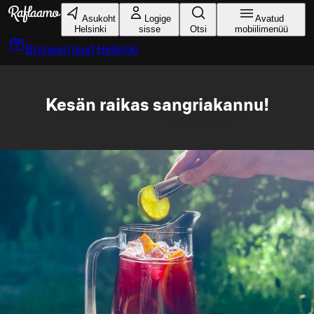
Liigu peamise sisu juurde
Asukoht
Logige
Avatud
Helsinki
sisse
Otsi
mobiilimenüü
Broneeri laud
Helsinki
Kesän raikas sangriakannu!