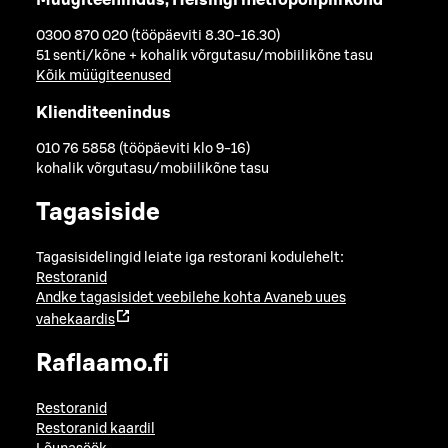
Müügiteenindus, Helsingi metropolipiirkond
0300 870 020 (tööpäeviti 8.30-16.30)
51 senti/kõne + kohalik võrgutasu/mobiilikõne tasu
Kõik müügiteenused
Klienditeenindus
010 76 5858 (tööpäeviti klo 9-16)
kohalik võrgutasu/mobiilikõne tasu
Tagasiside
Tagasisidelingid leiate iga restorani kodulehelt:
Restoranid
Andke tagasisidet veebilehe kohta
Avaneb uues
vahekaardis
Raflaamo.fi
Restoranid
Restoranid kaardil