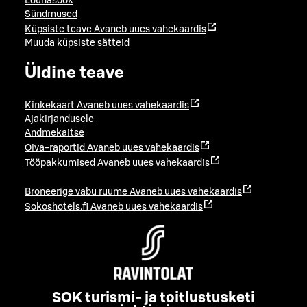
Lõunasöök
Sündmused
Küpsiste teave
Avaneb uues vahekaardis
Muuda küpsiste sätteid
Üldine teave
Kinkekaart
Avaneb uues vahekaardis
Ajakirjandusele
Andmekaitse
Oiva-raportid
Avaneb uues vahekaardis
Tööpakkumised
Avaneb uues vahekaardis
Broneerige vabu ruume
Avaneb uues vahekaardis
Sokoshotels.fi
Avaneb uues vahekaardis
SOK turismi- ja toitlustusketi