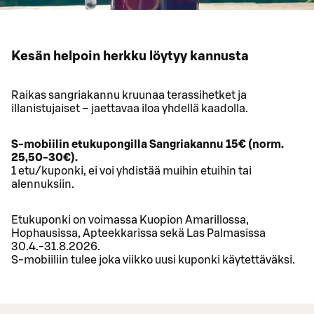
Kesän helpoin herkku löytyy kannusta
Raikas sangriakannu kruunaa terassihetket ja
illanistujaiset – jaettavaa iloa yhdellä kaadolla.
S-mobiilin etukupongilla Sangriakannu 15€ (norm.
25,50-30€).
1 etu/kuponki, ei voi yhdistää muihin etuihin tai
alennuksiin.
Etukuponki on voimassa Kuopion Amarillossa,
Hophausissa, Apteekkarissa sekä Las Palmasissa
30.4.-31.8.2026.
S-mobiiliin tulee joka viikko uusi kuponki käytettäväksi.