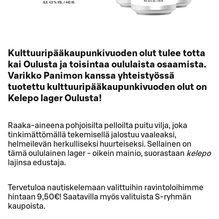
Kulttuuripääkaupunkivuoden olut tulee totta
kai Oulusta ja toisintaa oululaista osaamista.
Varikko Panimon kanssa yhteistyössä
tuotettu kulttuuripääkaupunkivuoden olut on
Kelepo lager
Oulusta!
Raaka-aineena pohjoisilta pelloilta puitu vilja, joka
tinkimättömällä tekemisellä jalostuu vaaleaksi,
helmeilevän herkulliseksi huurteiseksi. Sellainen on
tämä oululainen lager - oikein mainio, suorastaan
kelepo
lajinsa edustaja.
Tervetuloa nautiskelemaan valittuihin ravintoloihimme
hintaan 9,50€! Saatavilla myös valituista S-ryhmän
kaupoista.