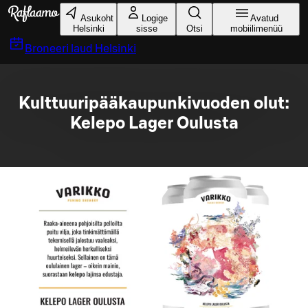
Liigu peamise sisu juurde
Asukoht
Logige
Avatud
Helsinki
sisse
Otsi
mobiilimenüü
Broneeri laud
Helsinki
Kulttuuripääkaupunkivuoden olut:
Kelepo Lager Oulusta