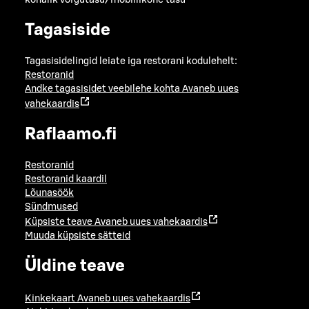
kohalik võrgutasu/mobiilikõne tasu
Tagasiside
Tagasisidelingid leiate iga restorani kodulehelt:
Restoranid
Andke tagasisidet veebilehe kohta
Avaneb uues
vahekaardis
Raflaamo.fi
Restoranid
Restoranid kaardil
Lõunasöök
Sündmused
Küpsiste teave
Avaneb uues vahekaardis
Muuda küpsiste sätteid
Üldine teave
Kinkekaart
Avaneb uues vahekaardis