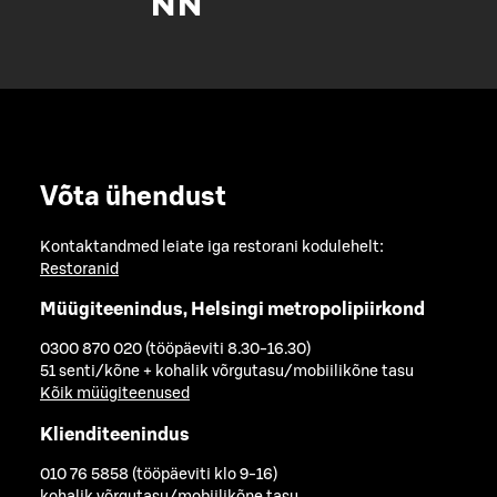
Võta ühendust
Kontaktandmed leiate iga restorani kodulehelt:
Restoranid
Müügiteenindus, Helsingi metropolipiirkond
0300 870 020 (tööpäeviti 8.30-16.30)
51 senti/kõne + kohalik võrgutasu/mobiilikõne tasu
Kõik müügiteenused
Klienditeenindus
010 76 5858 (tööpäeviti klo 9-16)