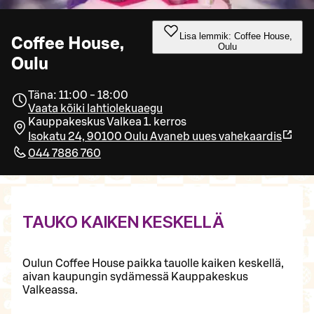
Lisa lemmik: Coffee House,
Coffee House,
Oulu
Oulu
Täna: 11:00 - 18:00
Vaata kõiki lahtiolekuaegu
Kauppakeskus Valkea 1. kerros
Isokatu 24, 90100 Oulu
Avaneb uues vahekaardis
044 7886 760
TAUKO KAIKEN KESKELLÄ
Oulun Coffee House paikka tauolle kaiken keskellä,
aivan kaupungin sydämessä Kauppakeskus
Valkeassa.