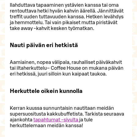
Ilahduttava tapaaminen ystävien kanssa tai oma
rentouttava hetki hyvän kahvin äärellä. Jännittävät
treffit uuden tuttavuuden kanssa. Hetken levähdys
ja hemmottelu. Tai vain pikaiset mutta piristävät
take away -kahvit kesken työmatkan.
Nauti päivän eri hetkistä
Aamiainen, nopea välipala, rauhalliset päiväkahvit
tai iltaherkuttelu– Coffee House on mukana päivän
eri hetkissä, juuri silloin kun kaipaat taukoa.
Herkuttele oikein kunnolla
Kerran kuussa sunnuntaisin nautitaan meidän
supersuositusta kakkubuffetista. Tarkista seuraava
ajankohta
tapahtumat -sivulta
ja tule
herkuttelemaan meidän kanssa!