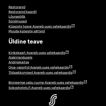
Restoranid
Restoranid kaardil
Lõunasöök
Sündmused
Küpsiste teave
Avaneb uues vahekaardis
Muuda küpsiste sätteid
Üldine teave
Kinkekaart
Avaneb uues vahekaardis
Ajakirjandusele
Andmekaitse
Oiva-raportid
Avaneb uues vahekaardis
Tööpakkumised
Avaneb uues vahekaardis
Broneerige vabu ruume
Avaneb uues vahekaardis
Sokoshotels.fi
Avaneb uues vahekaardis