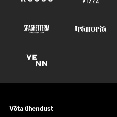
Võta ühendust