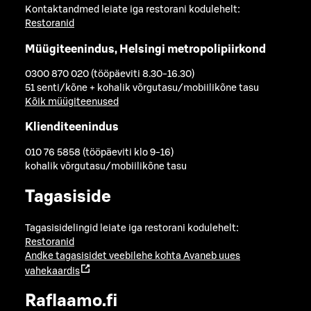
Kontaktandmed leiate iga restorani kodulehelt:
Restoranid
Müügiteenindus, Helsingi metropolipiirkond
0300 870 020 (tööpäeviti 8.30-16.30)
51 senti/kõne + kohalik võrgutasu/mobiilikõne tasu
Kõik müügiteenused
Klienditeenindus
010 76 5858 (tööpäeviti klo 9-16)
kohalik võrgutasu/mobiilikõne tasu
Tagasiside
Tagasisidelingid leiate iga restorani kodulehelt:
Restoranid
Andke tagasisidet veebilehe kohta
Avaneb uues
vahekaardis
Raflaamo.fi