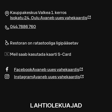
Kauppakeskus Valkea 1. kerros
Isokatu 24
,
Oulu
Avaneb uues vahekaardis
044 7886 760
Restoran on ratastooliga ligipääsetav
Meil saab kasutada kaarti S-Card
Facebook
Avaneb uues vahekaardis
Instagram
Avaneb uues vahekaardis
LAHTIOLEKUAJAD