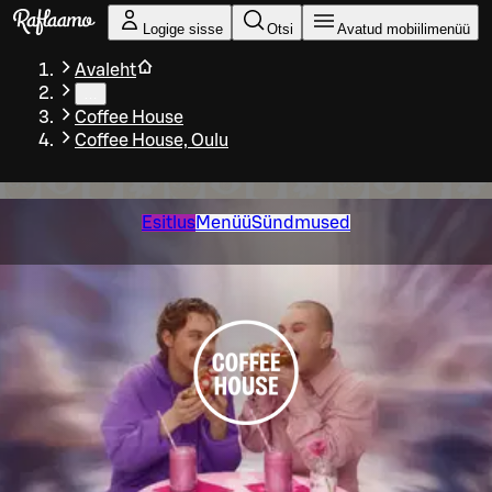
Liigu peamise sisu juurde
Logige sisse
Otsi
Avatud mobiilimenüü
Avaleht
…
Coffee House
Coffee House, Oulu
Esitlus
Menüü
Sündmused