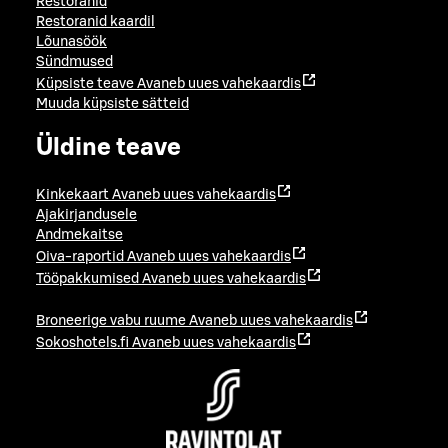
Restoranid
Restoranid kaardil
Lõunasöök
Sündmused
Küpsiste teave
Avaneb uues vahekaardis
Muuda küpsiste sätteid
Üldine teave
Kinkekaart
Avaneb uues vahekaardis
Ajakirjandusele
Andmekaitse
Oiva-raportid
Avaneb uues vahekaardis
Tööpakkumised
Avaneb uues vahekaardis
Broneerige vabu ruume
Avaneb uues vahekaardis
Sokoshotels.fi
Avaneb uues vahekaardis