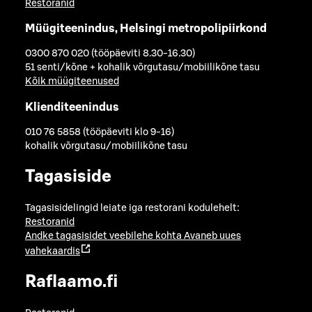
Restoranid
Müügiteenindus, Helsingi metropolipiirkond
0300 870 020 (tööpäeviti 8.30-16.30)
51 senti/kõne + kohalik võrgutasu/mobiilikõne tasu
Kõik müügiteenused
Klienditeenindus
010 76 5858 (tööpäeviti klo 9-16)
kohalik võrgutasu/mobiilikõne tasu
Tagasiside
Tagasisidelingid leiate iga restorani kodulehelt:
Restoranid
Andke tagasisidet veebilehe kohta
Avaneb uues
vahekaardis
Raflaamo.fi