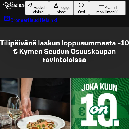
Liigu peamise sisu juurde
Asukoht
Logige
Avatud
Helsinki
sisse
Otsi
mobiilimenüü
Broneeri laud
Helsinki
Tilipäivänä laskun loppusummasta -10
€ Kymen Seudun Osuuskaupan
ravintoloissa