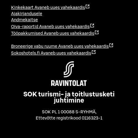
Kinkekaart
Avaneb uues vahekaardis
Ajakirjandusele
Andmekaitse
Oiva-raportid
Avaneb uues vahekaardis
Tööpakkumised
Avaneb uues vahekaardis
Broneerige vabu ruume
Avaneb uues vahekaardis
Sokoshotels.fi
Avaneb uues vahekaardis
SOK turismi- ja toitlustusketi
juhtimine
SOK PL 1 00088 S-RYHMÄ
,
Ettevõtte registrikood 0116323-1