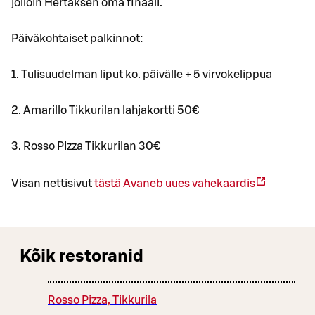
jolloin Hertaksen oma finaali.
Päiväkohtaiset palkinnot:
1. Tulisuudelman liput ko. päivälle + 5 virvokelippua
2. Amarillo Tikkurilan lahjakortti 50€
3. Rosso PIzza Tikkurilan 30€
Visan nettisivut
tästä
Avaneb uues vahekaardis
Kõik restoranid
Rosso Pizza, Tikkurila