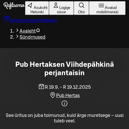
Liigu peamise sisu juurde
Asukoht
Logige
Avatud
Helsinki
sisse
Otsi
mobiilimenüü
Broneeri laud
Helsinki
Avaleht
Sündmused
Pub Hertaksen Viihdepähkinä
perjantaisin
R 19.9. - R 19.12.2025
Pub Hertas
See üritus on juba toimunud, kuid ärge muretsege – uusi
tuleb veel.