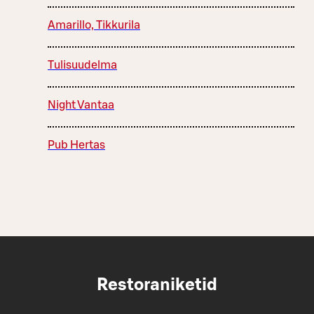
Amarillo, Tikkurila
Tulisuudelma
Night Vantaa
Pub Hertas
Restoraniketid