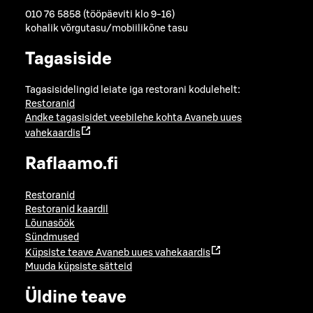
010 76 5858 (tööpäeviti klo 9-16)
kohalik võrgutasu/mobiilikõne tasu
Tagasiside
Tagasisidelingid leiate iga restorani kodulehelt:
Restoranid
Andke tagasisidet veebilehe kohta
Avaneb uues
vahekaardis
Raflaamo.fi
Restoranid
Restoranid kaardil
Lõunasöök
Sündmused
Küpsiste teave
Avaneb uues vahekaardis
Muuda küpsiste sätteid
Üldine teave