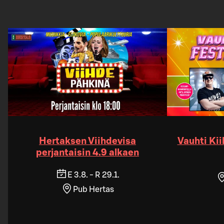
Hertaksen Viihdevisa
Vauhti Kii
perjantaisin 4.9 alkaen
E 3.8. - R 29.1.
Pub Hertas