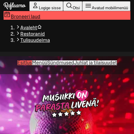
Liigu peamise sisu juurde
Logige sisse
Otsi
Avatud mobiilimenüü
Broneeri laud
Avaleht
Restoranid
Tulisuudelma
Esitlus
Menüü
Sündmused
Juhlat ja tilaisuudet