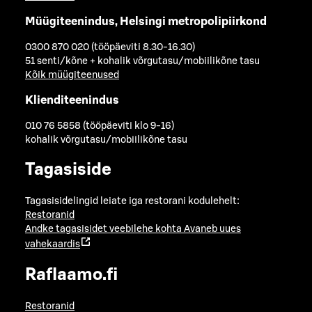
Müügiteenindus, Helsingi metropolipiirkond
0300 870 020 (tööpäeviti 8.30-16.30)
51 senti/kõne + kohalik võrgutasu/mobiilikõne tasu
Kõik müügiteenused
Klienditeenindus
010 76 5858 (tööpäeviti klo 9-16)
kohalik võrgutasu/mobiilikõne tasu
Tagasiside
Tagasisidelingid leiate iga restorani kodulehelt:
Restoranid
Andke tagasisidet veebilehe kohta
Avaneb uues
vahekaardis
Raflaamo.fi
Restoranid