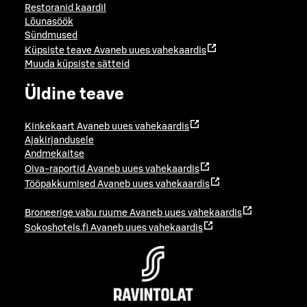
Restoranid kaardil
Lõunasöök
Sündmused
Küpsiste teave
Avaneb uues vahekaardis
Muuda küpsiste sätteid
Üldine teave
Kinkekaart
Avaneb uues vahekaardis
Ajakirjandusele
Andmekaitse
Oiva-raportid
Avaneb uues vahekaardis
Tööpakkumised
Avaneb uues vahekaardis
Broneerige vabu ruume
Avaneb uues vahekaardis
Sokoshotels.fi
Avaneb uues vahekaardis