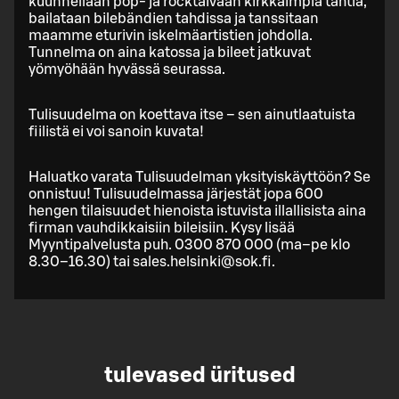
kuunnellaan pop- ja rocktaivaan kirkkaimpia tähtiä,
bailataan bilebändien tahdissa ja tanssitaan
maamme eturivin iskelmäartistien johdolla.
Tunnelma on aina katossa ja bileet jatkuvat
yömyöhään hyvässä seurassa.
Tulisuudelma on koettava itse – sen ainutlaatuista
fiilistä ei voi sanoin kuvata!
Haluatko varata Tulisuudelman yksityiskäyttöön? Se
onnistuu! Tulisuudelmassa järjestät jopa 600
hengen tilaisuudet hienoista istuvista illallisista aina
firman vauhdikkaisiin bileisiin. Kysy lisää
Myyntipalvelusta puh. 0300 870 000 (ma–pe klo
8.30–16.30) tai sales.helsinki@sok.fi.
tulevased üritused