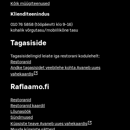
Kõik müügiteenused
Klienditeenindus
010 76 5858 (tööpäeviti klo 9-16)
kohalik võrgutasu/mobiilikõne tasu
Tagasiside
Tagasisidelingid leiate iga restorani kodulehelt:
Restoranid
Andke tagasisidet veebilehe kohta
Avaneb uues
vahekaardis
Raflaamo.fi
Restoranid
Restoranid kaardil
Lõunasöök
Sündmused
Küpsiste teave
Avaneb uues vahekaardis
Muuda küpsiste sätteid