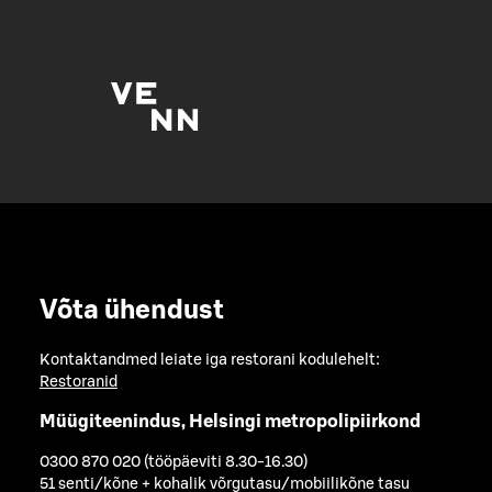
Võta ühendust
Kontaktandmed leiate iga restorani kodulehelt:
Restoranid
Müügiteenindus, Helsingi metropolipiirkond
0300 870 020 (tööpäeviti 8.30-16.30)
51 senti/kõne + kohalik võrgutasu/mobiilikõne tasu