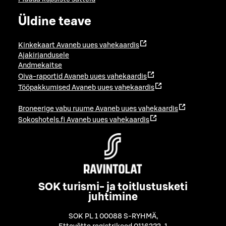
Üldine teave
Kinkekaart
Avaneb uues vahekaardis
Ajakirjandusele
Andmekaitse
Oiva-raportid
Avaneb uues vahekaardis
Tööpakkumised
Avaneb uues vahekaardis
Broneerige vabu ruume
Avaneb uues vahekaardis
Sokoshotels.fi
Avaneb uues vahekaardis
SOK turismi- ja toitlustusketi
juhtimine
SOK PL 1 00088 S-RYHMÄ
,