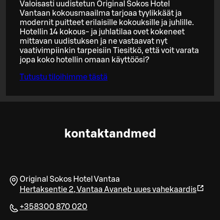
Valoisasti uudistetun Original Sokos Hotel
Vantaan kokousmaailma tarjoaa tyylikkäät ja
modernit puitteet erilaisille kokouksille ja juhlille.
Hotellin 14 kokous- ja juhlatilaa ovet kokeneet
mittavan uudistuksen ja ne vastaavat nyt
vaativimpiinkin tarpeisiin Tiesitkö, että voit varata
jopa koko hotellin omaan käyttöösi?
Tutustu tiloihimme tästä
kontaktandmed
Original Sokos Hotel Vantaa
Hertaksentie 2
,
Vantaa
Avaneb uues vahekaardis
+358300 870 020