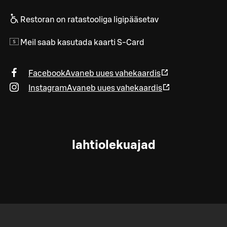
Restoran on ratastooliga ligipääsetav
Meil saab kasutada kaarti S-Card
Facebook
Avaneb uues vahekaardis
Instagram
Avaneb uues vahekaardis
lahtiolekuajad