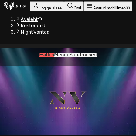
Liigu peamise sisu juurde
Logige sisse
Otsi
Avatud mobiilimenüü
Avaleht
Restoranid
Night Vantaa
Esitlus
Menüü
Sündmused