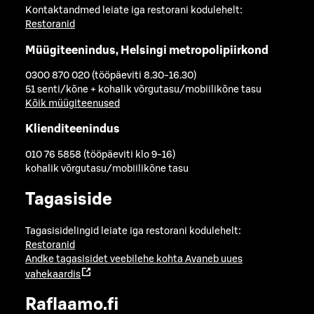
Kontaktandmed leiate iga restorani kodulehelt:
Restoranid
Müügiteenindus, Helsingi metropolipiirkond
0300 870 020 (tööpäeviti 8.30-16.30)
51 senti/kõne + kohalik võrgutasu/mobiilikõne tasu
Kõik müügiteenused
Klienditeenindus
010 76 5858 (tööpäeviti klo 9-16)
kohalik võrgutasu/mobiilikõne tasu
Tagasiside
Tagasisidelingid leiate iga restorani kodulehelt:
Restoranid
Andke tagasisidet veebilehe kohta
Avaneb uues
vahekaardis
Raflaamo.fi