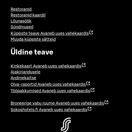
Restoranid
Restoranid kaardil
Lõunasöök
Sündmused
Küpsiste teave
Avaneb uues vahekaardis
Muuda küpsiste sätteid
Üldine teave
Kinkekaart
Avaneb uues vahekaardis
Ajakirjandusele
Andmekaitse
Oiva-raportid
Avaneb uues vahekaardis
Tööpakkumised
Avaneb uues vahekaardis
Broneerige vabu ruume
Avaneb uues vahekaardis
Sokoshotels.fi
Avaneb uues vahekaardis