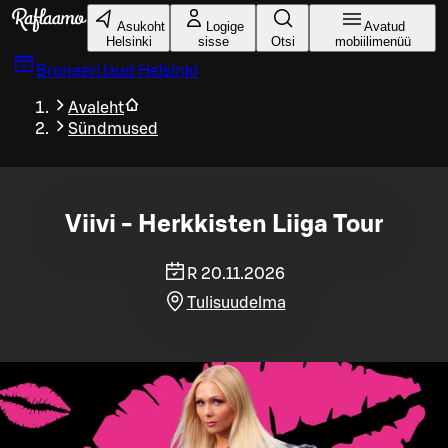
Liigu peamise sisu juurde
Asukoht
Logige
Avatud
Helsinki
sisse
Otsi
mobiilimenüü
Broneeri laud
Helsinki
Avaleht
Sündmused
Viivi - Herkkisten Liiga Tour
R 20.11.2026
Tulisuudelma