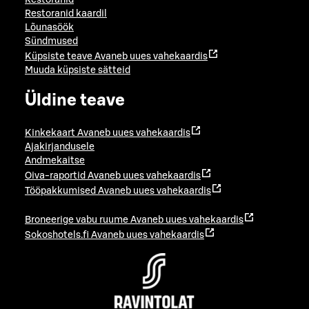
Restoranid
Restoranid kaardil
Lõunasöök
Sündmused
Küpsiste teave
Avaneb uues vahekaardis
Muuda küpsiste sätteid
Üldine teave
Kinkekaart
Avaneb uues vahekaardis
Ajakirjandusele
Andmekaitse
Oiva-raportid
Avaneb uues vahekaardis
Tööpakkumised
Avaneb uues vahekaardis
Broneerige vabu ruume
Avaneb uues vahekaardis
Sokoshotels.fi
Avaneb uues vahekaardis