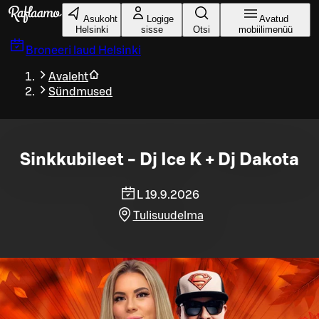
Liigu peamise sisu juurde
Asukoht
Logige
Avatud
Helsinki
sisse
Otsi
mobiilimenüü
Broneeri laud
Helsinki
Avaleht
Sündmused
Sinkkubileet - Dj Ice K + Dj Dakota
L 19.9.2026
Tulisuudelma