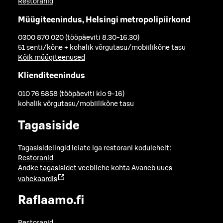
Restoranid
Müügiteenindus, Helsingi metropolipiirkond
0300 870 020 (tööpäeviti 8.30-16.30)
51 senti/kõne + kohalik võrgutasu/mobiilikõne tasu
Kõik müügiteenused
Klienditeenindus
010 76 5858 (tööpäeviti klo 9-16)
kohalik võrgutasu/mobiilikõne tasu
Tagasiside
Tagasisidelingid leiate iga restorani kodulehelt:
Restoranid
Andke tagasisidet veebilehe kohta
Avaneb uues
vahekaardis
Raflaamo.fi