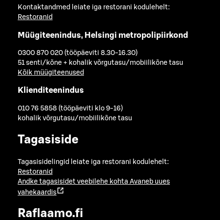
Kontaktandmed leiate iga restorani kodulehelt:
Restoranid
Müügiteenindus, Helsingi metropolipiirkond
0300 870 020 (tööpäeviti 8.30-16.30)
51 senti/kõne + kohalik võrgutasu/mobiilikõne tasu
Kõik müügiteenused
Klienditeenindus
010 76 5858 (tööpäeviti klo 9-16)
kohalik võrgutasu/mobiilikõne tasu
Tagasiside
Tagasisidelingid leiate iga restorani kodulehelt:
Restoranid
Andke tagasisidet veebilehe kohta
Avaneb uues
vahekaardis
Raflaamo.fi