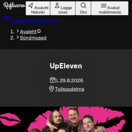
Liigu peamise sisu juurde
Asukoht
Logige
Avatud
Helsinki
sisse
Otsi
mobiilimenüü
Broneeri laud
Helsinki
Avaleht
Sündmused
UpEleven
L 29.8.2026
Tulisuudelma