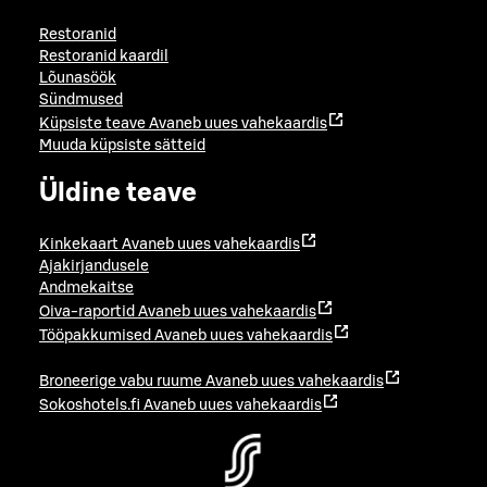
Restoranid
Restoranid kaardil
Lõunasöök
Sündmused
Küpsiste teave
Avaneb uues vahekaardis
Muuda küpsiste sätteid
Üldine teave
Kinkekaart
Avaneb uues vahekaardis
Ajakirjandusele
Andmekaitse
Oiva-raportid
Avaneb uues vahekaardis
Tööpakkumised
Avaneb uues vahekaardis
Broneerige vabu ruume
Avaneb uues vahekaardis
Sokoshotels.fi
Avaneb uues vahekaardis