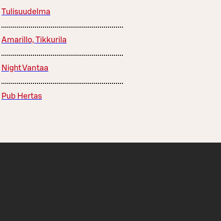
Tulisuudelma
Amarillo, Tikkurila
Night Vantaa
Pub Hertas