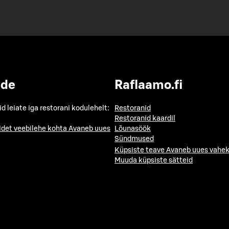
ide
Raflaamo.fi
id leiate iga restorani kodulehelt:
Restoranid
Restoranid kaardil
idet veebilehe kohta
Avaneb uues
Lõunasöök
Sündmused
Küpsiste teave
Avaneb uues vahek
Muuda küpsiste sätteid