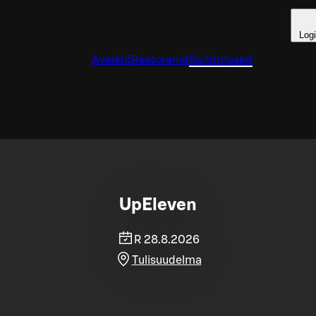
Log
Avaleht
Restoranid
Sündmused
UpEleven
R 28.8.2026
Tulisuudelma