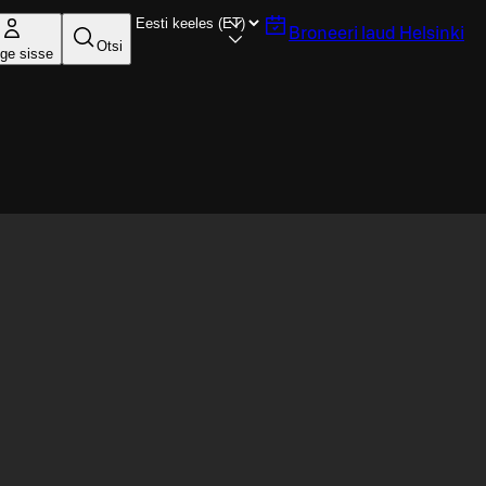
Broneeri laud
Helsinki
Otsi
ige sisse