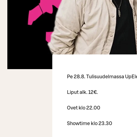
Pe 28.8. Tulisuudelmassa UpEl
Liput alk. 12€.
Ovet klo 22.00
Showtime klo 23.30