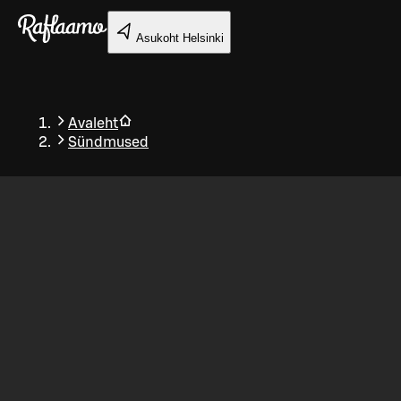
Liigu peamise sisu juurde
Asukoht
Helsinki
Avaleht
Sündmused
Tagasi