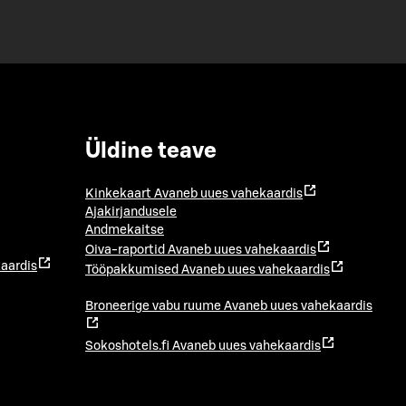
Üldine teave
Kinkekaart
Avaneb uues vahekaardis
Ajakirjandusele
Andmekaitse
Oiva-raportid
Avaneb uues vahekaardis
aardis
Tööpakkumised
Avaneb uues vahekaardis
Broneerige vabu ruume
Avaneb uues vahekaardis
Sokoshotels.fi
Avaneb uues vahekaardis