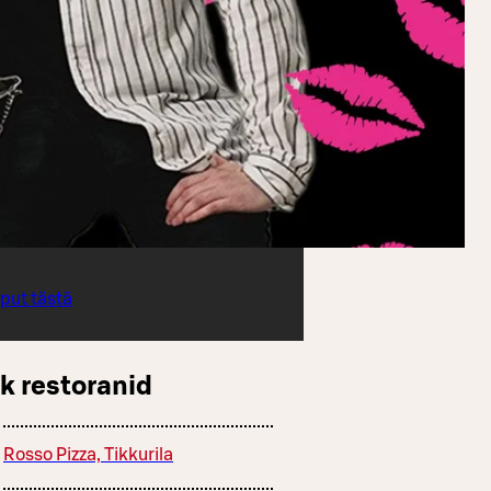
iput tästä
k restoranid
Rosso Pizza, Tikkurila