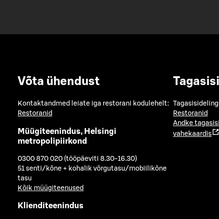
Võta ühendust
Tagasis
Kontaktandmed leiate iga restorani kodulehelt:
Tagasisideling
Restoranid
Restoranid
Andke tagasis
Müügiteenindus, Helsingi
vahekaardis
metropolipiirkond
0300 870 020 (tööpäeviti 8.30-16.30)
51 senti/kõne + kohalik võrgutasu/mobiilikõne
tasu
Kõik müügiteenused
Klienditeenindus