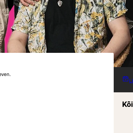
even.
L
Kõi