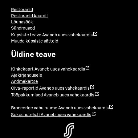
Restoranid
Restoranid kaardil
Lõunasöök
Sündmused
Küpsiste teave
Avaneb uues vahekaardis
Muuda küpsiste sätteid
Üldine teave
Kinkekaart
Avaneb uues vahekaardis
Ajakirjandusele
Andmekaitse
Oiva-raportid
Avaneb uues vahekaardis
Tööpakkumised
Avaneb uues vahekaardis
Broneerige vabu ruume
Avaneb uues vahekaardis
Sokoshotels.fi
Avaneb uues vahekaardis