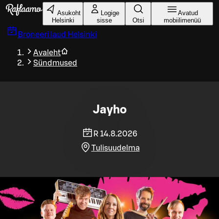
Liigu peamise sisu juurde
Asukoht
Logige
Avatud
Helsinki
sisse
Otsi
mobiilimenüü
Broneeri laud
Helsinki
Avaleht
Sündmused
Jayho
R 14.8.2026
Tulisuudelma