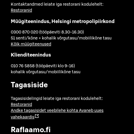
Kontaktandmed leiate iga restorani kodulehelt:
Restoranid
Müügiteenindus, Helsingi metropolipiirkond
0300 870 020 (tööpäeviti 8.30-16.30)
51 senti/kõne + kohalik võrgutasu/mobiilikõne tasu
Kõik müügiteenused
Klienditeenindus
010 76 5858 (tööpäeviti klo 9-16)
kohalik võrgutasu/mobiilikõne tasu
Tagasiside
Tagasisidelingid leiate iga restorani kodulehelt:
Restoranid
Andke tagasisidet veebilehe kohta
Avaneb uues
vahekaardis
Raflaamo.fi