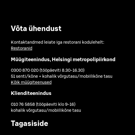
Võta ühendust
Kontaktandmed leiate iga restorani kodulehelt:
Restoranid
Müügiteenindus, Helsingi metropolipiirkond
0300 870 020 (tööpäeviti 8.30-16.30)
51 senti/kõne + kohalik võrgutasu/mobiilikõne tasu
Kõik müügiteenused
Klienditeenindus
010 76 5858 (tööpäeviti klo 9-16)
kohalik võrgutasu/mobiilikõne tasu
Tagasiside