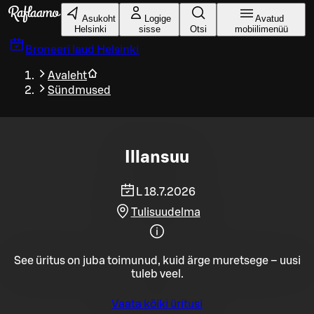
Liigu peamise sisu juurde
Asukoht
Logige
Avatud
Helsinki
sisse
Otsi
mobiilimenüü
Broneeri laud
Helsinki
Avaleht
Sündmused
Illansuu
L 18.7.2026
Tulisuudelma
See üritus on juba toimunud, kuid ärge muretsege – uusi
tuleb veel.
Vaata kõiki üritusi