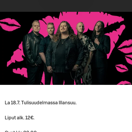
La 18.7. Tulisuudelmassa Illansuu.
Liput alk. 12€.