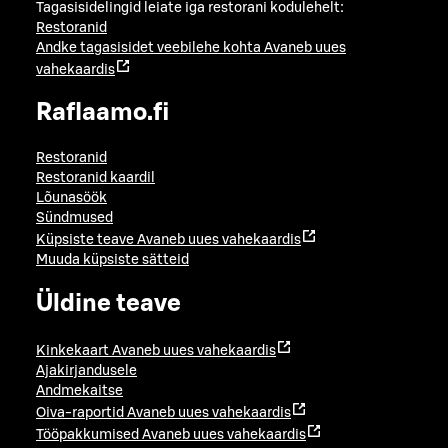
Tagasisidelingid leiate iga restorani kodulehelt:
Restoranid
Andke tagasisidet veebilehe kohta
Avaneb uues
vahekaardis
Raflaamo.fi
Restoranid
Restoranid kaardil
Lõunasöök
Sündmused
Küpsiste teave
Avaneb uues vahekaardis
Muuda küpsiste sätteid
Üldine teave
Kinkekaart
Avaneb uues vahekaardis
Ajakirjandusele
Andmekaitse
Oiva-raportid
Avaneb uues vahekaardis
Tööpakkumised
Avaneb uues vahekaardis