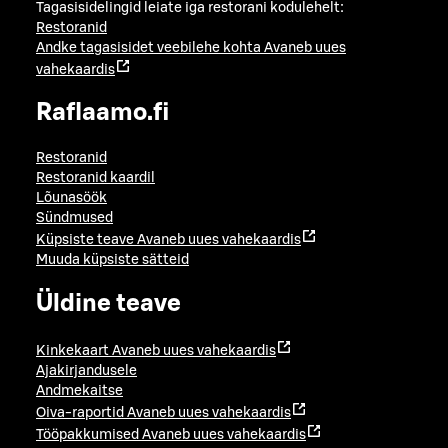
Tagasisidelingid leiate iga restorani kodulehelt:
Restoranid
Andke tagasisidet veebilehe kohta
Avaneb uues
vahekaardis
Raflaamo.fi
Restoranid
Restoranid kaardil
Lõunasöök
Sündmused
Küpsiste teave
Avaneb uues vahekaardis
Muuda küpsiste sätteid
Üldine teave
Kinkekaart
Avaneb uues vahekaardis
Ajakirjandusele
Andmekaitse
Oiva-raportid
Avaneb uues vahekaardis
Tööpakkumised
Avaneb uues vahekaardis