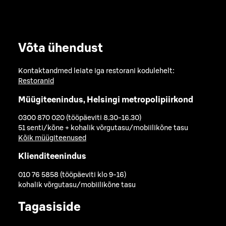
Võta ühendust
Kontaktandmed leiate iga restorani kodulehelt:
Restoranid
Müügiteenindus, Helsingi metropolipiirkond
0300 870 020 (tööpäeviti 8.30-16.30)
51 senti/kõne + kohalik võrgutasu/mobiilikõne tasu
Kõik müügiteenused
Klienditeenindus
010 76 5858 (tööpäeviti klo 9-16)
kohalik võrgutasu/mobiilikõne tasu
Tagasiside