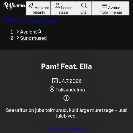
Liigu peamise sisu juurde
Asukoht
Logige
Avatud
Helsinki
sisse
Otsi
mobiilimenüü
Broneeri laud
Helsinki
Avaleht
Sündmused
Pam! Feat. Ella
L 4.7.2026
Tulisuudelma
See üritus on juba toimunud, kuid ärge muretsege – uusi
tuleb veel.
Vaata kõiki üritusi