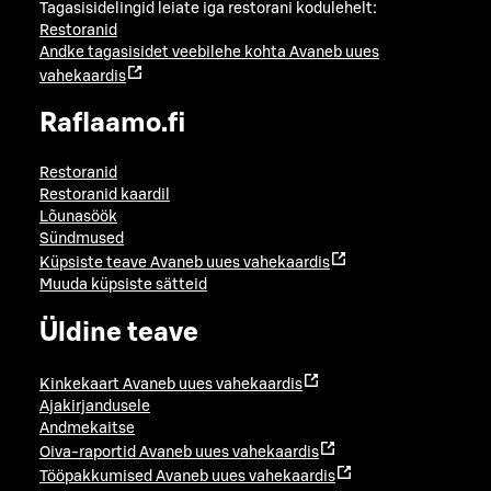
Tagasisidelingid leiate iga restorani kodulehelt:
Restoranid
Andke tagasisidet veebilehe kohta
Avaneb uues
vahekaardis
Raflaamo.fi
Restoranid
Restoranid kaardil
Lõunasöök
Sündmused
Küpsiste teave
Avaneb uues vahekaardis
Muuda küpsiste sätteid
Üldine teave
Kinkekaart
Avaneb uues vahekaardis
Ajakirjandusele
Andmekaitse
Oiva-raportid
Avaneb uues vahekaardis
Tööpakkumised
Avaneb uues vahekaardis