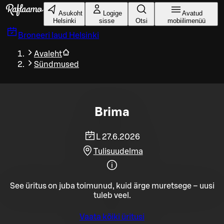
Liigu peamise sisu juurde
Asukoht
Logige
Avatud
Helsinki
sisse
Otsi
mobiilimenüü
Broneeri laud
Helsinki
Avaleht
Sündmused
Brima
L 27.6.2026
Tulisuudelma
See üritus on juba toimunud, kuid ärge muretsege – uusi
tuleb veel.
Vaata kõiki üritusi