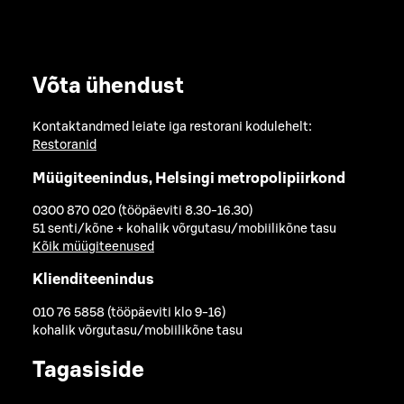
Võta ühendust
Kontaktandmed leiate iga restorani kodulehelt:
Restoranid
Müügiteenindus, Helsingi metropolipiirkond
0300 870 020 (tööpäeviti 8.30-16.30)
51 senti/kõne + kohalik võrgutasu/mobiilikõne tasu
Kõik müügiteenused
Klienditeenindus
010 76 5858 (tööpäeviti klo 9-16)
kohalik võrgutasu/mobiilikõne tasu
Tagasiside