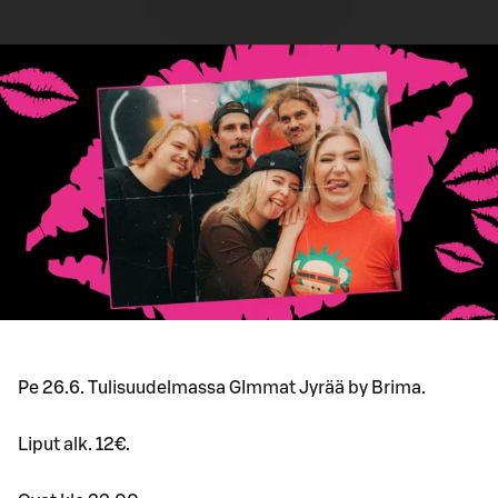
Pe 26.6. Tulisuudelmassa GImmat Jyrää by Brima.
Liput alk. 12€.