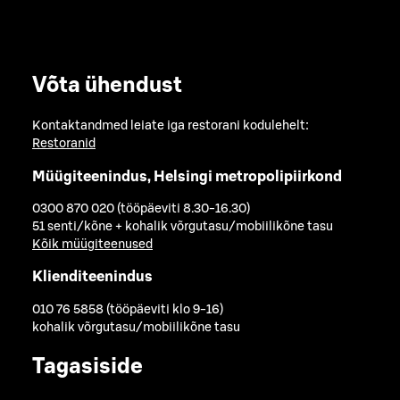
Võta ühendust
Kontaktandmed leiate iga restorani kodulehelt:
Restoranid
Müügiteenindus, Helsingi metropolipiirkond
0300 870 020 (tööpäeviti 8.30-16.30)
51 senti/kõne + kohalik võrgutasu/mobiilikõne tasu
Kõik müügiteenused
Klienditeenindus
010 76 5858 (tööpäeviti klo 9-16)
kohalik võrgutasu/mobiilikõne tasu
Tagasiside