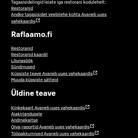
Tagasisidelingid leiate iga restorani kodulehelt:
Restoranid
Andke tagasisidet veebilehe kohta
Avaneb uues
vahekaardis
Raflaamo.fi
Restoranid
Restoranid kaardil
Lõunasöök
Sündmused
Küpsiste teave
Avaneb uues vahekaardis
Muuda küpsiste sätteid
Üldine teave
Kinkekaart
Avaneb uues vahekaardis
Ajakirjandusele
Andmekaitse
Oiva-raportid
Avaneb uues vahekaardis
Tööpakkumised
Avaneb uues vahekaardis