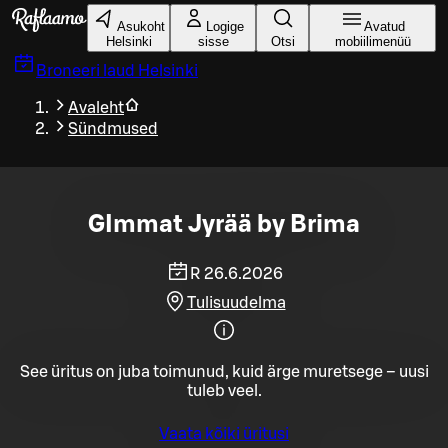
Liigu peamise sisu juurde
Asukoht
Logige
Avatud
Helsinki
sisse
Otsi
mobiilimenüü
Broneeri laud
Helsinki
Avaleht
Sündmused
GImmat Jyrää by Brima
R 26.6.2026
Tulisuudelma
See üritus on juba toimunud, kuid ärge muretsege – uusi
tuleb veel.
Vaata kõiki üritusi