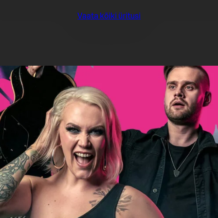
Vaata kõiki üritusi