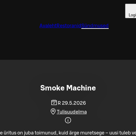
Log
Avaleht
Restoranid
Sündmused
Smoke Machine
R 29.5.2026
Tulisuudelma
e üritus on juba toimunud, kuid ärge muretsege – uusi tuleb ve