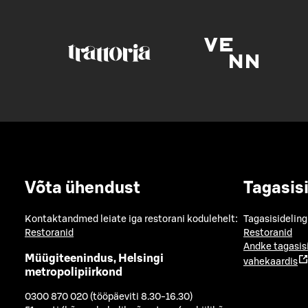
Võta ühendust
Tagasis
Kontaktandmed leiate iga restorani kodulehelt:
Tagasisideling
Restoranid
Restoranid
Andke tagasis
Müügiteenindus, Helsingi
vahekaardis
metropolipiirkond
0300 870 020 (tööpäeviti 8.30-16.30)