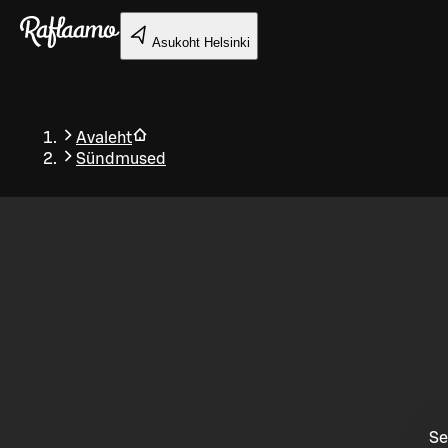
Liigu peamise sisu juurde
Asukoht
Helsinki
Avaleht
Sündmused
Tagasi
Se