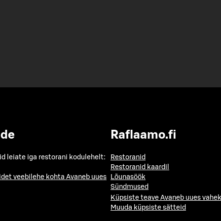
ide
Raflaamo.fi
id leiate iga restorani kodulehelt:
Restoranid
Restoranid kaardil
idet veebilehe kohta
Avaneb uues
Lõunasöök
Sündmused
Küpsiste teave
Avaneb uues vahek
Muuda küpsiste sätteid