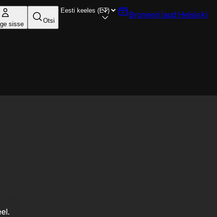
Broneeri laud
Helsinki
Otsi
ige sisse
el.