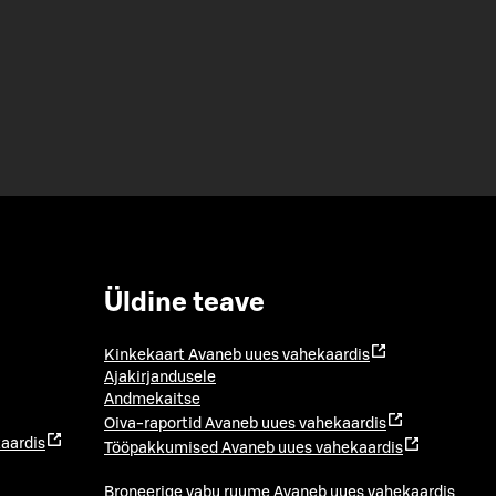
Üldine teave
Kinkekaart
Avaneb uues vahekaardis
Ajakirjandusele
Andmekaitse
Oiva-raportid
Avaneb uues vahekaardis
aardis
Tööpakkumised
Avaneb uues vahekaardis
Broneerige vabu ruume
Avaneb uues vahekaardis