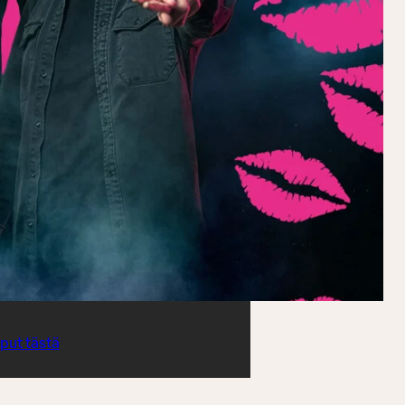
iput tästä