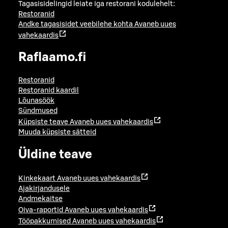
Tagasisidelingid leiate iga restorani kodulehelt:
Restoranid
Andke tagasisidet veebilehe kohta
Avaneb uues
vahekaardis
Raflaamo.fi
Restoranid
Restoranid kaardil
Lõunasöök
Sündmused
Küpsiste teave
Avaneb uues vahekaardis
Muuda küpsiste sätteid
Üldine teave
Kinkekaart
Avaneb uues vahekaardis
Ajakirjandusele
Andmekaitse
Oiva-raportid
Avaneb uues vahekaardis
Tööpakkumised
Avaneb uues vahekaardis