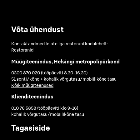
Võta ühendust
Kontaktandmed leiate iga restorani kodulehelt:
Restoranid
Müügiteenindus, Helsingi metropolipiirkond
0300 870 020 (tööpäeviti 8.30-16.30)
51 senti/kõne + kohalik võrgutasu/mobiilikõne tasu
Kõik müügiteenused
Klienditeenindus
010 76 5858 (tööpäeviti klo 9-16)
kohalik võrgutasu/mobiilikõne tasu
Tagasiside