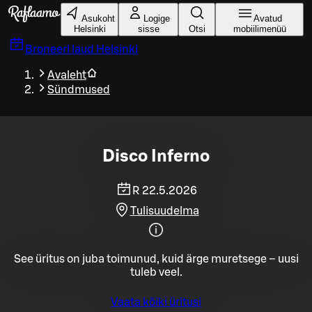
Liigu peamise sisu juurde
Asukoht
Logige
Avatud
Helsinki
sisse
Otsi
mobiilimenüü
Broneeri laud
Helsinki
Avaleht
Sündmused
Disco Inferno
R 22.5.2026
Tulisuudelma
See üritus on juba toimunud, kuid ärge muretsege – uusi
tuleb veel.
Vaata kõiki üritusi