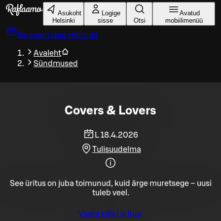
Liigu peamise sisu juurde
Asukoht
Logige
Avatud
Helsinki
sisse
Otsi
mobiilimenüü
Broneeri laud
Helsinki
Avaleht
Sündmused
Covers & Lovers
L 18.4.2026
Tulisuudelma
See üritus on juba toimunud, kuid ärge muretsege – uusi
tuleb veel.
Vaata kõiki üritusi