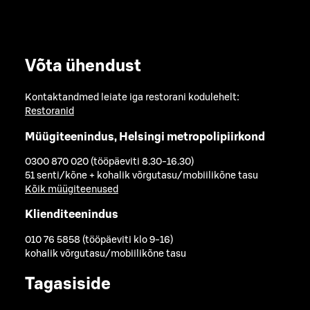
Võta ühendust
Kontaktandmed leiate iga restorani kodulehelt:
Restoranid
Müügiteenindus, Helsingi metropolipiirkond
0300 870 020 (tööpäeviti 8.30-16.30)
51 senti/kõne + kohalik võrgutasu/mobiilikõne tasu
Kõik müügiteenused
Klienditeenindus
010 76 5858 (tööpäeviti klo 9-16)
kohalik võrgutasu/mobiilikõne tasu
Tagasiside