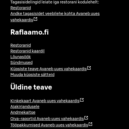
Tagasisidelingid leiate iga restorani kodulehelt:
Restoranid
Andke tagasisidet veebilehe kohta
Avaneb uues
vahekaardis
Raflaamo.fi
Restoranid
Restoranid kaardil
Lõunasöök
Sündmused
Küpsiste teave
Avaneb uues vahekaardis
Muuda küpsiste sätteid
Üldine teave
Kinkekaart
Avaneb uues vahekaardis
Ajakirjandusele
Andmekaitse
Oiva-raportid
Avaneb uues vahekaardis
Tööpakkumised
Avaneb uues vahekaardis