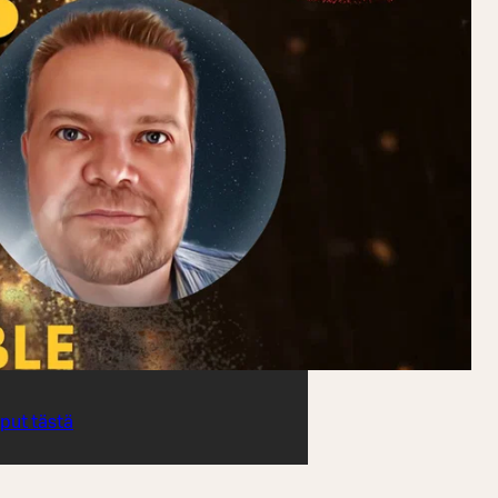
iput tästä