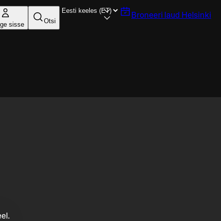
Broneeri laud
Helsinki
Otsi
ige sisse
el.