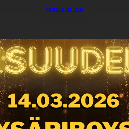
Vaata kõiki üritusi