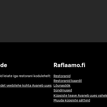
ide
Raflaamo.fi
id leiate iga restorani kodulehelt:
Restoranid
Restoranid kaardil
idet veebilehe kohta
Avaneb uues
Lõunasöök
Sündmused
Küpsiste teave
Avaneb uues vahek
Muuda küpsiste sätteid