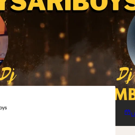
boys
L