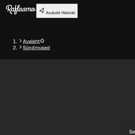
Liigu peamise sisu juurde
Asukoht
Helsinki
Avaleht
Sündmused
Tagasi
Se