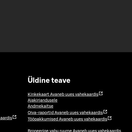
Üldine teave
Kinkekaart
Avaneb uues vahekaardis
Ajakirjandusele
Andmekaitse
Oiva-raportid
Avaneb uues vahekaardis
aardis
Tööpakkumised
Avaneb uues vahekaardis
Broneerige vabu ruume
Avaneb uues vahekaardis