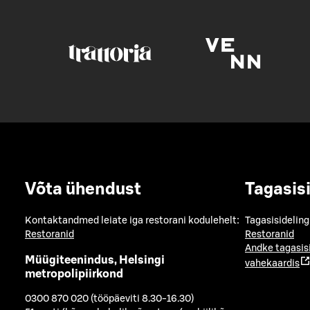
Võta ühendust
Tagasis
Kontaktandmed leiate iga restorani kodulehelt:
Tagasisideling
Restoranid
Restoranid
Andke tagasis
Müügiteenindus, Helsingi
vahekaardis
metropolipiirkond
0300 870 020 (tööpäeviti 8.30-16.30)