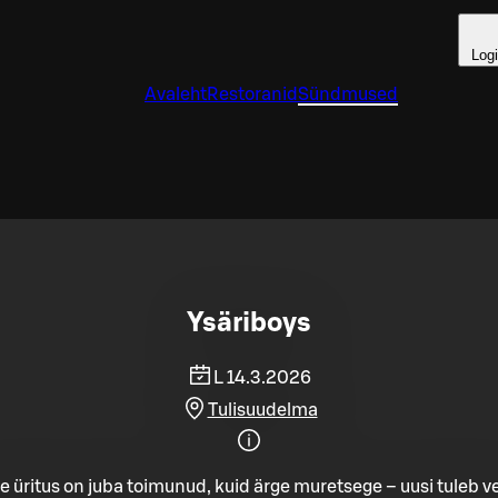
Log
Avaleht
Restoranid
Sündmused
Ysäriboys
L 14.3.2026
Tulisuudelma
e üritus on juba toimunud, kuid ärge muretsege – uusi tuleb ve