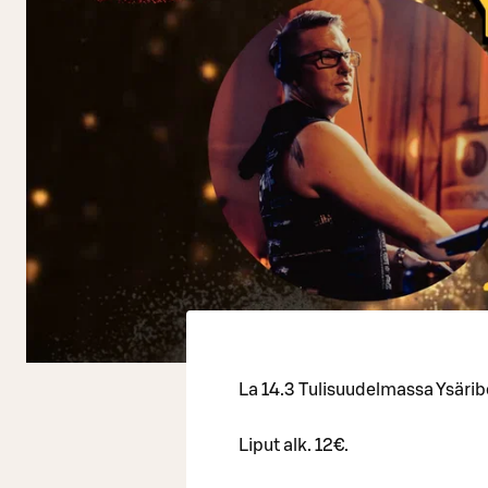
La 14.3 Tulisuudelmassa Ysäri
Liput alk. 12€.