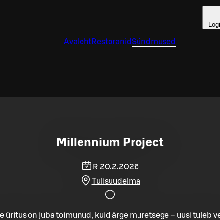
Log
Avaleht
Restoranid
Sündmused
Millennium Project
R 20.2.2026
Tulisuudelma
e üritus on juba toimunud, kuid ärge muretsege – uusi tuleb ve