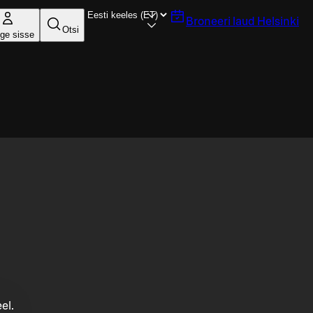
Broneeri laud
Helsinki
Otsi
ige sisse
el.