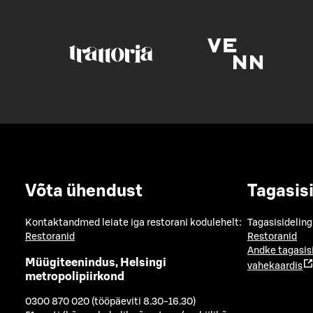
Võta ühendust
Tagasis
Kontaktandmed leiate iga restorani kodulehelt:
Tagasisideling
Restoranid
Restoranid
Andke tagasis
Müügiteenindus, Helsingi
vahekaardis
metropolipiirkond
0300 870 020 (tööpäeviti 8.30-16.30)