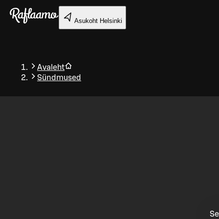
Liigu peamise sisu juurde
Asukoht
Helsinki
Avaleht
Sündmused
Tagasi
Se