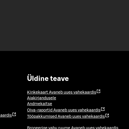
Üldine teave
Kinkekaart
Avaneb uues vahekaardis
Ajakirjandusele
Andmekaitse
Oiva-raportid
Avaneb uues vahekaardis
aardis
Tööpakkumised
Avaneb uues vahekaardis
Broneerige vabu ruume
Avaneb uues vahekaardis