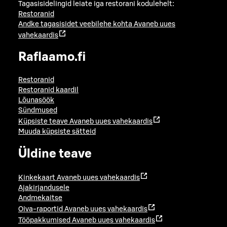
Tagasisidelingid leiate iga restorani kodulehelt:
Restoranid
Andke tagasisidet veebilehe kohta
Avaneb uues
vahekaardis
Raflaamo.fi
Restoranid
Restoranid kaardil
Lõunasöök
Sündmused
Küpsiste teave
Avaneb uues vahekaardis
Muuda küpsiste sätteid
Üldine teave
Kinkekaart
Avaneb uues vahekaardis
Ajakirjandusele
Andmekaitse
Oiva-raportid
Avaneb uues vahekaardis
Tööpakkumised
Avaneb uues vahekaardis