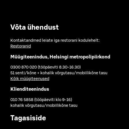
Võta ühendust
Kontaktandmed leiate iga restorani kodulehelt:
Restoranid
Müügiteenindus, Helsingi metropolipiirkond
0300 870 020 (tööpäeviti 8.30-16.30)
51 senti/kõne + kohalik võrgutasu/mobiilikõne tasu
Kõik müügiteenused
Klienditeenindus
010 76 5858 (tööpäeviti klo 9-16)
kohalik võrgutasu/mobiilikõne tasu
Tagasiside