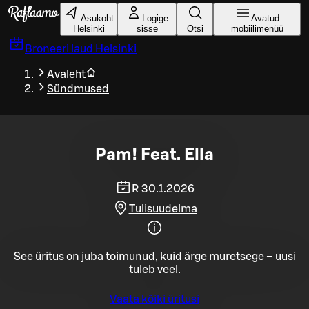
Liigu peamise sisu juurde
Asukoht
Logige
Avatud
Helsinki
sisse
Otsi
mobiilimenüü
Broneeri laud
Helsinki
Avaleht
Sündmused
Pam! Feat. Ella
R 30.1.2026
Tulisuudelma
See üritus on juba toimunud, kuid ärge muretsege – uusi
tuleb veel.
Vaata kõiki üritusi