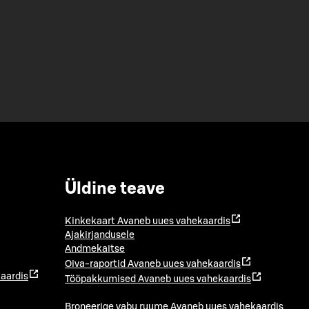
Üldine teave
Kinkekaart
Avaneb uues vahekaardis
Ajakirjandusele
Andmekaitse
Oiva-raportid
Avaneb uues vahekaardis
aardis
Tööpakkumised
Avaneb uues vahekaardis
Broneerige vabu ruume
Avaneb uues vahekaardis