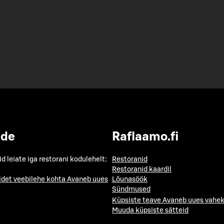
ide
Raflaamo.fi
id leiate iga restorani kodulehelt:
Restoranid
Restoranid kaardil
idet veebilehe kohta
Avaneb uues
Lõunasöök
Sündmused
Küpsiste teave
Avaneb uues vahek
Muuda küpsiste sätteid