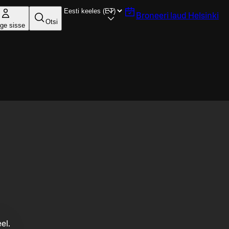
Broneeri laud
Helsinki
Otsi
ige sisse
el.