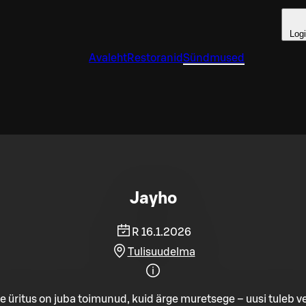
Log
Avaleht
Restoranid
Sündmused
Jayho
R 16.1.2026
Tulisuudelma
e üritus on juba toimunud, kuid ärge muretsege – uusi tuleb ve