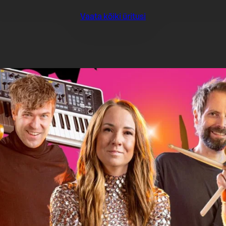
Vaata kõiki üritusi