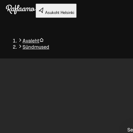
Liigu peamise sisu juurde
Asukoht
Helsinki
Avaleht
Sündmused
Tagasi
Se