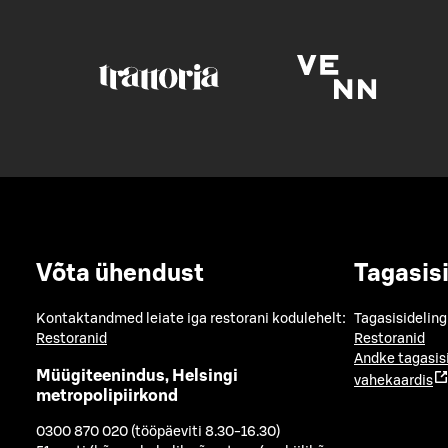
Võta ühendust
Tagasis
Kontaktandmed leiate iga restorani kodulehelt:
Tagasisideling
Restoranid
Restoranid
Andke tagasis
Müügiteenindus, Helsingi
vahekaardis
metropolipiirkond
0300 870 020 (tööpäeviti 8.30-16.30)